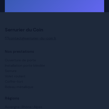
Serrurier du Coin
contact@serrurier-du-coin.fr
Nos prestations
Ouverture de porte
Installation porte blindée
Serrure
Volet roulant
Coffre-fort
Rideau métallique
Régions
Auvergne-Rhône-Alpes