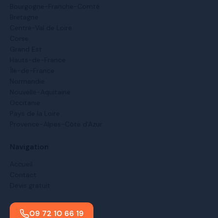
Bourgogne-Franche-Comté
Bretagne
Centre-Val de Loire
Corse
Grand Est
Hauts-de-France
Île-de-France
Normandie
Nouvelle-Aquitaine
Occitanie
Pays de la Loire
Provence-Alpes-Côte d'Azur
Navigation
Accueil
Contact
Devis gratuit
09 72 10 66 19