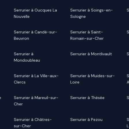
Serrurier à Oucques La
Serrurier à Soings-en-
S
Nouvelle
Sologne
Serrurier à Candé-sur-
Serrurier à Saint-
S
Beuvron
Romain-sur-Cher
Serrurier à
Serrurier à Montlivault
S
Mondoubleau
Serrurier à La Ville-aux-
Serrurier à Muides-sur-
S
Clercs
Loire
e
Serrurier à Mareuil-sur-
Serrurier à Thésée
S
Cher
Serrurier à Châtres-
Serrurier à Pezou
S
sur-Cher
L