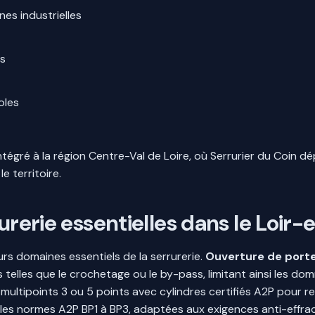
nes industrielles
es
oles
tégré à la région Centre-Val de Loire, où Serrurier du Coin 
e territoire.
rurerie essentielles dans le Loir
urs domaines essentiels de la serrurerie.
Ouverture de port
telles que le crochetage ou le by-pass, limitant ainsi les do
ultipoints 3 ou 5 points avec cylindres certifiés A2P pour re
 les normes A2P BP1 à BP3, adaptées aux exigences anti-effra