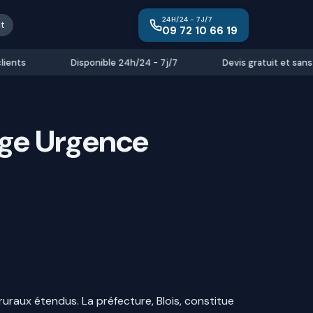
24H/24 - 7J/7
it
09 72 10 66 19
nts
Disponible 24h/24 - 7j/7
Devis gratuit et sans e
age Urgence
uraux étendus. La préfecture, Blois, constitue