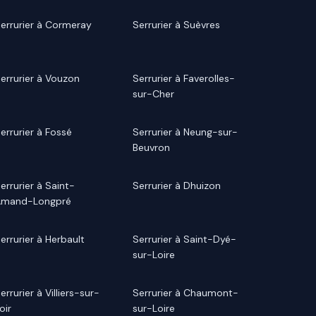
errurier à Cormeray
Serrurier à Suèvres
errurier à Vouzon
Serrurier à Faverolles-
sur-Cher
errurier à Fossé
Serrurier à Neung-sur-
Beuvron
errurier à Saint-
Serrurier à Dhuizon
Amand-Longpré
errurier à Herbault
Serrurier à Saint-Dyé-
sur-Loire
errurier à Villiers-sur-
Serrurier à Chaumont-
oir
sur-Loire