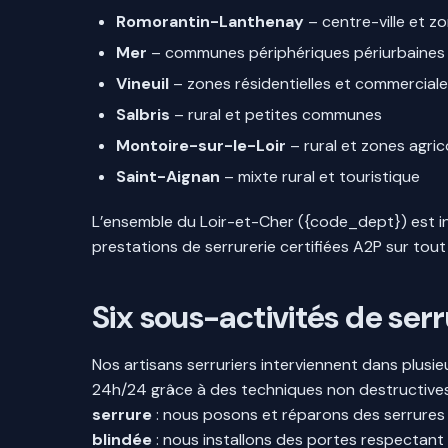
Romorantin-Lanthenay
– centre-ville et zo
Mer
– communes périphériques périurbaines
Vineuil
– zones résidentielles et commercial
Salbris
– rural et petites communes
Montoire-sur-le-Loir
– rural et zones agric
Saint-Aignan
– mixte rural et touristique
L’ensemble du Loir-et-Cher ({code_dept}) est in
prestations de serrurerie certifiées A2P sur tout l
Six sous-activités de ser
Nos artisans serruriers interviennent dans plusie
24h/24 grâce à des techniques non destructives 
serrure
: nous posons et réparons des serrures m
blindée
: nous installons des portes respectant