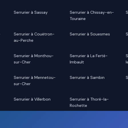
Serrurier à Sassay
Serrurier à Chissay-en-
S
Touraine
-
Serrurier à Couëtron-
Serrurier à Souesmes
S
au-Perche
Serrurier à Monthou-
Serrurier à La Ferté-
S
sur-Cher
Imbault
l
Serrurier à Mennetou-
Serrurier à Sambin
S
sur-Cher
Serrurier à Villerbon
Serrurier à Thoré-la-
Rochette