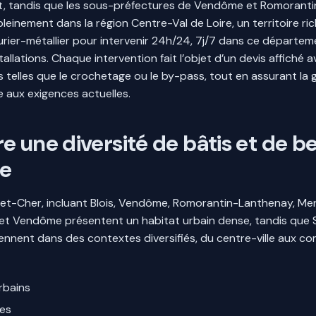
nt, tandis que les sous-préfectures de Vendôme et Romoran
 pleinement dans la région Centre-Val de Loire, un territoire ri
rrurier-métallier pour intervenir 24h/24, 7j/7 dans ce départ
allations. Chaque intervention fait l’objet d’un devis affiché a
s telles que le crochetage ou le by-pass, tout en assurant la 
e aux exigences actuelles.
 une diversité de bâtis et de be
ie
t-Cher, incluant Blois, Vendôme, Romorantin-Lanthenay, Mer, V
lois et Vendôme présentent un habitat urbain dense, tandis que
rviennent dans des contextes diversifiés, du centre-ville aux 
urbains
nes