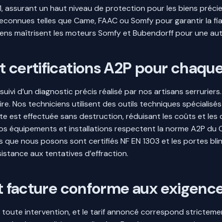
1, assurant un haut niveau de protection pour les biens préci
reconnues telles que Came, FAAC ou Somfy pour garantir la fia
iens maîtrisent les moteurs Somfy et Bubendorff pour une au
t certifications A2P pour chaque
uivi d’un diagnostic précis réalisé par nos artisans serruriers
ire. Nos techniciens utilisent des outils techniques spécialisés
rte est effectuée sans destruction, réduisant les coûts et les
os équipements et installations respectent la norme A2P du 
ns que nous posons sont certifiés NF EN 1303 et les portes bl
sistance aux tentatives d’effraction.
et facture conforme aux exigence
oute intervention, et le tarif annoncé correspond strictement