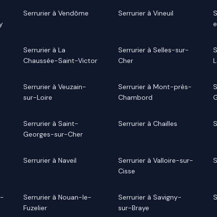
Serrurier à Vendôme
Serrurier à Vineuil
S
y
e
Serrurier à La
Serrurier à Selles-sur-
S
Chaussée-Saint-Victor
Cher
L
Serrurier à Veuzain-
Serrurier à Mont-près-
S
sur-Loire
Chambord
G
Serrurier à Saint-
Serrurier à Chailles
S
Georges-sur-Cher
Serrurier à Naveil
Serrurier à Valloire-sur-
S
Cisse
n-
Serrurier à Nouan-le-
Serrurier à Savigny-
S
Fuzelier
sur-Braye