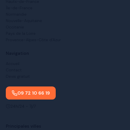
Hauts-de-France
Île-de-France
Normandie
Nouvelle-Aquitaine
Occitanie
Pays de la Loire
Provence-Alpes-Côte d'Azur
Navigation
Accueil
Contact
Devis gratuit
09 72 10 66 19
24h/24 - 7j/7
Principales villes