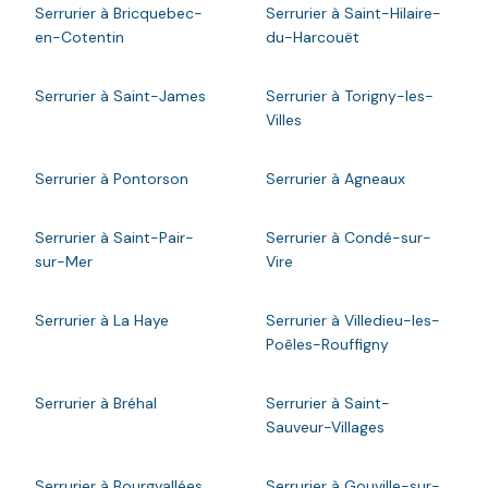
Serrurier à Bricquebec-
Serrurier à Saint-Hilaire-
en-Cotentin
du-Harcouët
Serrurier à Saint-James
Serrurier à Torigny-les-
Villes
Serrurier à Pontorson
Serrurier à Agneaux
Serrurier à Saint-Pair-
Serrurier à Condé-sur-
sur-Mer
Vire
Serrurier à La Haye
Serrurier à Villedieu-les-
Poêles-Rouffigny
Serrurier à Bréhal
Serrurier à Saint-
Sauveur-Villages
Serrurier à Bourgvallées
Serrurier à Gouville-sur-