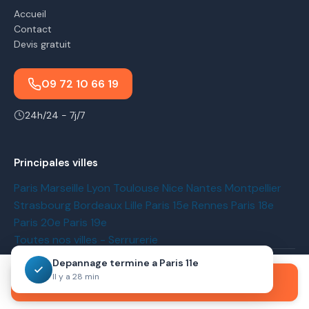
Accueil
Contact
Devis gratuit
09 72 10 66 19
24h/24 - 7j/7
Principales villes
Paris
Marseille
Lyon
Toulouse
Nice
Nantes
Montpellier
Strasbourg
Bordeaux
Lille
Paris 15e
Rennes
Paris 18e
Paris 20e
Paris 19e
Toutes nos villes - Serrurerie
Depannage termine a Paris 11e
Mentions legales
Politique de confidentialite
Il y a 28 min
Appeler maintenant
© 2026 Serrurier du Coin