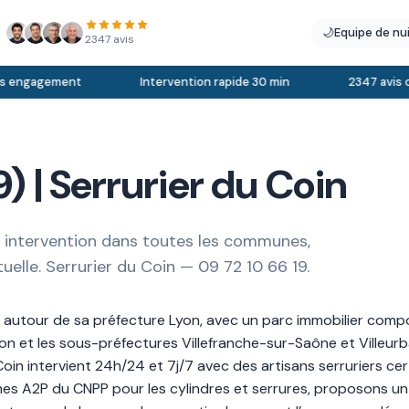
🌙
Equipe de nu
2347 avis
 engagement
Intervention rapide 30 min
2347 avis clie
) | Serrurier du Coin
: intervention dans toutes les communes,
uelle. Serrurier du Coin — 09 72 10 66 19.
autour de sa préfecture Lyon, avec un parc immobilier compo
yon et les sous-préfectures Villefranche-sur-Saône et Villeurb
in intervient 24h/24 et 7j/7 avec des artisans serruriers cer
mes A2P du CNPP pour les cylindres et serrures, proposons un d