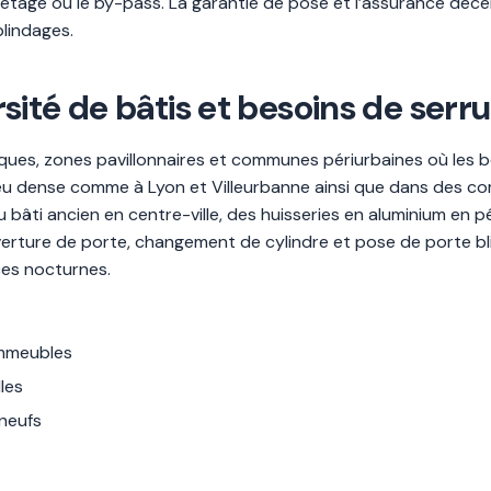
etage ou le by-pass. La garantie de pose et l’assurance d
blindages.
ité de bâtis et besoins de serru
iques, zones pavillonnaires et communes périurbaines où les b
ieu dense comme à Lyon et Villeurbanne ainsi que dans des c
bâti ancien en centre-ville, des huisseries en aluminium en pé
erture de porte, changement de cylindre et pose de porte bl
es nocturnes.
immeubles
les
 neufs