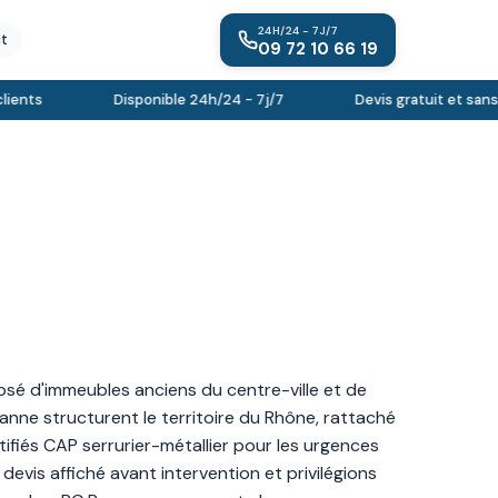
24H/24 - 7J/7
it
09 72 10 66 19
nts
Disponible 24h/24 - 7j/7
Devis gratuit et sans 
sé d'immeubles anciens du centre-ville et de
anne structurent le territoire du Rhône, rattaché
tifiés CAP serrurier-métallier pour les urgences
evis affiché avant intervention et privilégions