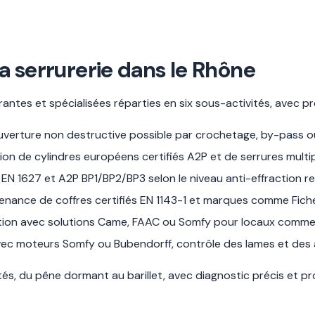
la serrurerie dans le Rhône
ntes et spécialisées réparties en six sous-activités, avec p
uverture non destructive possible par crochetage, by-pass ou
ion de cylindres européens certifiés A2P et de serrures multip
EN 1627 et A2P BP1/BP2/BP3 selon le niveau anti-effraction re
intenance de coffres certifiés EN 1143-1 et marques comme Fi
tion avec solutions Came, FAAC ou Somfy pour locaux comme
vec moteurs Somfy ou Bubendorff, contrôle des lames et des 
s, du pêne dormant au barillet, avec diagnostic précis et p