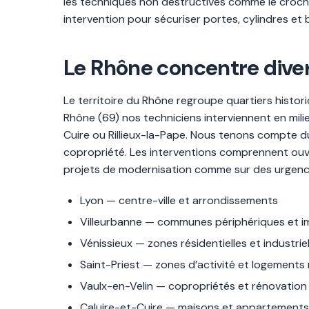
les techniques non destructives comme le croch
intervention pour sécuriser portes, cylindres et 
Le Rhône concentre divers
Le territoire du Rhône regroupe quartiers histor
Rhône (69) nos techniciens interviennent en mil
Cuire ou Rillieux-la-Pape. Nous tenons compte du 
copropriété. Les interventions comprennent ouv
projets de modernisation comme sur des urgenc
Lyon — centre-ville et arrondissements
Villeurbanne — communes périphériques et 
Vénissieux — zones résidentielles et industriel
Saint-Priest — zones d’activité et logements
Vaulx-en-Velin — copropriétés et rénovation
Caluire-et-Cuire — maisons et appartements