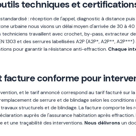
utils techniques et certificatio
andardisé : réception de l'appel, diagnostic à distance puis s
 zone urbaine nous visons un délai moyen d'arrivée de 30 à 40 
s techniciens travaillent avec crochet, by-pass, extracteur de 
 EN 1303 et des serrures labellisées A2P (A2P*, A2P**, A2P***)
ions pour garantir la résistance anti-effraction.
Chaque int
et facture conforme pour interve
ention, et le tarif annoncé correspond au tarif facturé sur la 
emplacement de serrure et de blindage selon les conditions me
ravaux structurels et de blindage. La facture comporte les ré
déclaration auprès de l'assurance habitation après effraction. 
 et une traçabilité des interventions.
Nous délivrons
un doc