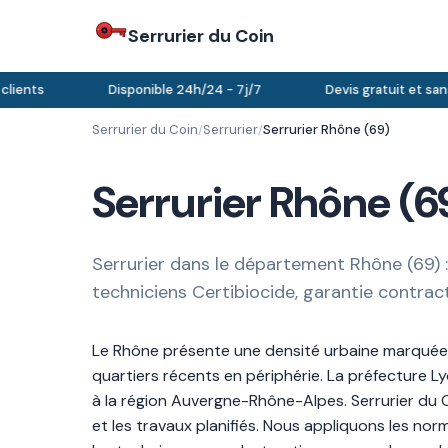
Serrurier du Coin
ents
Disponible 24h/24 - 7j/7
Devis gratuit et sans
Serrurier du Coin
Serrurier
Serrurier Rhône (69)
/
/
Serrurier Rhône (69
Serrurier dans le département Rhône (69) 
techniciens Certibiocide, garantie contract
Le Rhône présente une densité urbaine marquée 
quartiers récents en périphérie. La préfecture L
à la région Auvergne-Rhône-Alpes. Serrurier du Co
et les travaux planifiés. Nous appliquons les nor