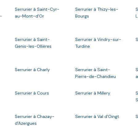
Serrurier à Saint-Cyr-
Serrurier à Thizy-les-
S
-
au-Mont-d'Or
Bourgs
L
Serrurier à Saint-
Serrurier à Vindry-sur-
S
Genis-les-Ollières
Turdine
Serrurier à Charly
Serrurier à Saint-
S
Pierre-de-Chandieu
a
Serrurier à Cours
Serrurier à Millery
S
S
Serrurier à Chazay-
Serrurier à Val d'Oingt
S
d'Azergues