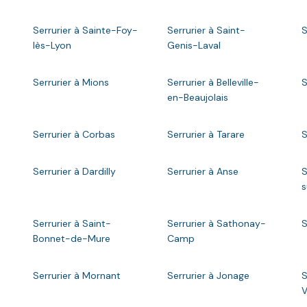
Serrurier à Sainte-Foy-
Serrurier à Saint-
S
lès-Lyon
Genis-Laval
Serrurier à Mions
Serrurier à Belleville-
S
en-Beaujolais
Serrurier à Corbas
Serrurier à Tarare
S
Serrurier à Dardilly
Serrurier à Anse
S
s
Serrurier à Saint-
Serrurier à Sathonay-
S
Bonnet-de-Mure
Camp
Serrurier à Mornant
Serrurier à Jonage
S
V