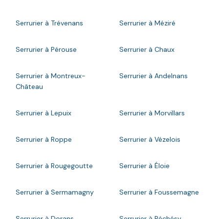
Serrurier à Trévenans
Serrurier à Méziré
Serrurier à Pérouse
Serrurier à Chaux
Serrurier à Montreux-
Serrurier à Andelnans
Château
Serrurier à Lepuix
Serrurier à Morvillars
Serrurier à Roppe
Serrurier à Vézelois
Serrurier à Rougegoutte
Serrurier à Éloie
Serrurier à Sermamagny
Serrurier à Foussemagne
Serrurier à Dorans
Serrurier à Réchésy