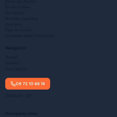
Hauts-de-France
Île-de-France
Normandie
Nouvelle-Aquitaine
Occitanie
Pays de la Loire
Provence-Alpes-Côte d'Azur
Navigation
Accueil
Contact
Devis gratuit
09 72 10 66 19
24h/24 - 7j/7
Principales villes