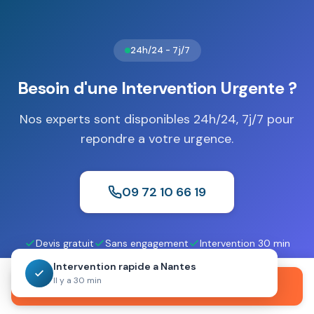
minutes de protection incluant données informatiques.
Ces coffres sont essentiels pour sécuriser archives et
supports numériques.
Cette protection réduit les
24h/24 - 7j/7
risques liés aux incendies domestiques ou
professionnels.
Besoin d'une Intervention Urgente ?
Nos experts sont disponibles 24h/24, 7j/7 pour
repondre a votre urgence.
09 72 10 66 19
Devis gratuit
Sans engagement
Intervention 30 min
Intervention rapide a Nantes
Il y a 30 min
Appeler maintenant