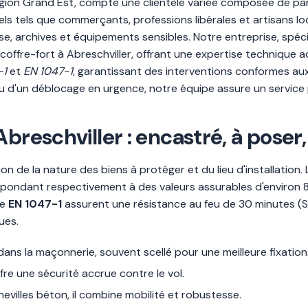
égion Grand Est, compte une clientèle variée composée de par
s tels que commerçants, professions libérales et artisans loc
sse, archives et équipements sensibles. Notre entreprise, spécia
 de coffre-fort à Abreschviller, offrant une expertise techniqu
-1
et
EN 1047-1
, garantissant des interventions conformes aux 
é ou d'un déblocage en urgence, notre équipe assure un service
breschviller : encastré, à poser
ion de la nature des biens à protéger et du lieu d'installation
I, correspondant respectivement à des valeurs assurables d'envi
me
EN 1047-1
assurent une résistance au feu de 30 minutes (S1
ues.
re dans la maçonnerie, souvent scellé pour une meilleure fixation
 offre une sécurité accrue contre le vol.
hevilles béton, il combine mobilité et robustesse.