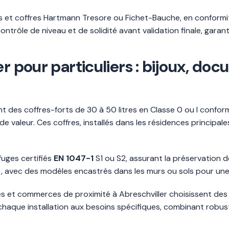
tes et coffres Hartmann Tresore ou Fichet-Bauche, en conform
contrôle de niveau et de solidité avant validation finale, garan
r pour particuliers : bijoux, doc
vent des coffres-forts de 30 à 50 litres en Classe 0 ou I confo
e valeur. Ces coffres, installés dans les résidences principale
fuges certifiés
EN 1047-1
S1 ou S2, assurant la préservation 
nt, avec des modèles encastrés dans les murs ou sols pour une
ales et commerces de proximité à Abreschviller choisissent de
chaque installation aux besoins spécifiques, combinant robust