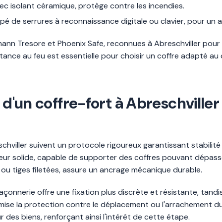
ec isolant céramique, protège contre les incendies.
ipé de serrures à reconnaissance digitale ou clavier, pour un 
n Tresore et Phoenix Safe, reconnues à Abreschviller pour le
stance au feu est essentielle pour choisir un coffre adapté au co
 d'un coffre-fort à Abreschviller
schviller suivent un protocole rigoureux garantissant stabili
rteur solide, capable de supporter des coffres pouvant dépas
 ou tiges filetées, assure un ancrage mécanique durable.
onnerie offre une fixation plus discrète et résistante, tand
ise la protection contre le déplacement ou l'arrachement du 
 des biens, renforçant ainsi l'intérêt de cette étape.