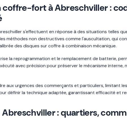
coffre-fort à Abreschviller : co
é
reschviller s'effectuent en réponse à des situations telles q
nt des méthodes non destructives comme l'auscultation, qui con
alibrée des disques sur coffre à combinaison mécanique.
aîtrise la reprogrammation et le remplacement de batterie, 
, exécuté avec précision pour préserver le mécanisme intern
e aux urgences des commerçants et particuliers, limitant les i
ur définir la technique adaptée, garantissant efficacité et r
 à Abreschviller : quartiers, c