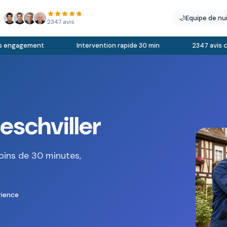
🌙
Equipe de nu
2347 avis
engagement
Intervention rapide 30 min
2347 avis clien
eschviller
oins de 30 minutes,
rience