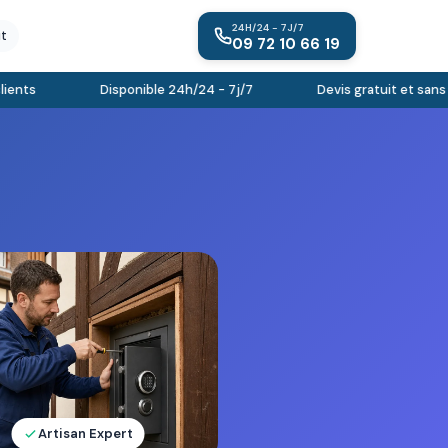
24H/24 - 7J/7
it
09 72 10 66 19
ts
Disponible 24h/24 - 7j/7
Devis gratuit et sans e
Artisan Expert