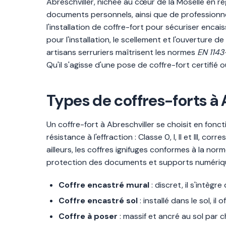
Abreschviller, nichée au cœur de la Moselle en r
documents personnels, ainsi que de professionnel
l'installation de coffre-fort pour sécuriser encai
pour l'installation, le scellement et l'ouverture
artisans serruriers maîtrisent les normes
EN 1143
Qu'il s'agisse d'une pose de coffre-fort certifi
Types de coffres-forts à A
Un coffre-fort à Abreschviller se choisit en fonct
résistance à l'effraction : Classe 0, I, II et II
ailleurs, les coffres ignifuges conformes à la nor
protection des documents et supports numériq
Coffre encastré mural
: discret, il s'intèg
Coffre encastré sol
: installé dans le sol, il
Coffre à poser
: massif et ancré au sol par c