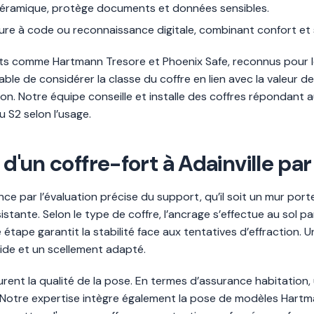
 céramique, protège documents et données sensibles.
rure à code ou reconnaissance digitale, combinant confort et 
s comme Hartmann Tresore et Phoenix Safe, reconnus pour le
ble de considérer la classe du coffre en lien avec la valeur de
n. Notre équipe conseille et installe des coffres répondant a
u S2 selon l’usage.
 d'un coffre-fort à Adainville par
ence par l’évaluation précise du support, qu’il soit un mur por
sistante. Selon le type de coffre, l’ancrage s’effectue au sol 
tape garantit la stabilité face aux tentatives d’effraction. Un
ide et un scellement adapté.
surent la qualité de la pose. En termes d’assurance habitation,
 Notre expertise intègre également la pose de modèles Hartman