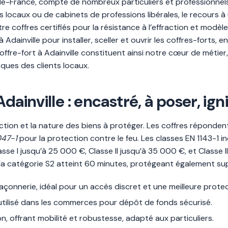
-de-France, compte de nombreux particuliers et professionnels
 locaux ou de cabinets de professions libérales, le recours à
re coffres certifiés pour la résistance à l’effraction et modèl
 Adainville pour installer, sceller et ouvrir les coffres-forts, 
offre-fort à Adainville constituent ainsi notre cœur de métie
ques des clients locaux.
dainville : encastré, à poser, ig
onction et la nature des biens à protéger. Les coffres réponde
047-1
pour la protection contre le feu. Les classes EN 1143-1 i
sse I jusqu’à 25 000 €, Classe II jusqu’à 35 000 €, et Classe II
 la catégorie S2 atteint 60 minutes, protégeant également su
açonnerie, idéal pour un accès discret et une meilleure protec
t utilisé dans les commerces pour dépôt de fonds sécurisé.
ton, offrant mobilité et robustesse, adapté aux particuliers.