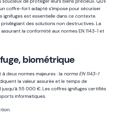
 soucieux de protéger leurs biens précieux. Qu’il
 un coffre-fort adapté s’impose pour sécuriser
es ignifuges est essentielle dans ce contexte.
en privilégiant des solutions non destructives. La
r, assurant la conformité aux normes EN 1143-1 et
nifuge, biométrique
nt à deux normes majeures : la
norme EN 1143-1
ndiquent la valeur assurée et le temps de
I jusqu’à 55 000 €. Les coffres ignifuges certifiés
pports informatiques.
tion.