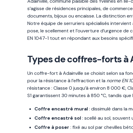
Adainville, commune paisible des Yvelines en Île
s’agisse de résidences principales, de commerces
documents, bijoux ou encaisse. La distinction ent
Notre équipe de serruriers spécialisés intervient à
pose, le scellement et l’ouverture d’urgence de c
EN 1047-1 tout en répondant aux besoins spécifi
Types de coffres-forts à A
Un coffre-fort à Adainville se choisit selon sa f
pour la résistance à l’effraction et la
norme EN 1
résistance : Classe 0 jusqu’à environ 8 000 €, Cla
S1 garantissent 30 minutes à 850 °C, tandis que
Coffre encastré mural
: dissimulé dans la m
Coffre encastré sol
: scellé au sol, souven
Coffre à poser
: fixé au sol par chevilles bé