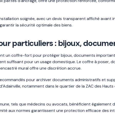
aux pattes d'ancrage, offre une protection renforcée, confo
installation soignée, avec un devis transparent affiché avant i
arantir la sécurité optimale des biens.
our particuliers : bijoux, docume
ment un coffre-fort pour protéger bijoux, documents importants 
uvent suffisant pour un usage domestique. Le coffre à poser, 
 encastré mural offre une discrétion accrue.
nt recommandés pour archiver documents administratifs et sup
 d’Adainville, notamment dans le quartier de la ZAC des Haut
ommune, tels que médecins ou avocats, bénéficient également 
rmité aux normes garantissent une protection efficace des int