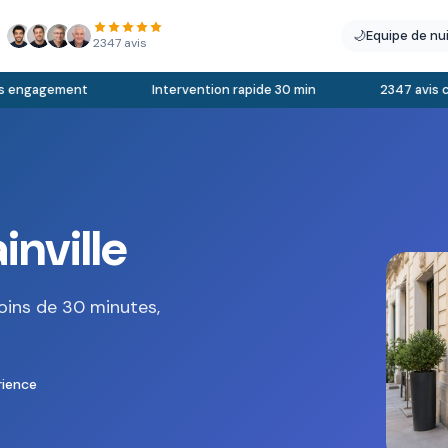
🌙
Equipe de nu
2347 avis
engagement
Intervention rapide 30 min
2347 avis clie
inville
oins de 30 minutes,
rience