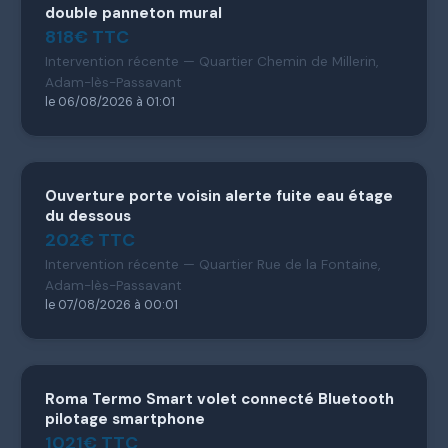
double panneton mural
818€ TTC
Intervention récente — Quartier Chemin de Millerin,
Adam-lès-Passavant
le 06/08/2026 à 01:01
Ouverture porte voisin alerte fuite eau étage
du dessous
202€ TTC
Intervention récente — Quartier Rue de la Fontaine,
Adam-lès-Passavant
le 07/08/2026 à 00:01
Roma Termo Smart volet connecté Bluetooth
pilotage smartphone
1021€ TTC