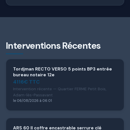
Interventions Récentes
Tordjman RECTO VERSO 5 points BP3 entrée
bureau notaire 12e
4116€ TTC
Intervention récente — Quartier FERME Petit Bois,
Adam-lès-Passavant
le 06/08/2026 à 06:01
ARS 60 II coffre encastrable serrure clé