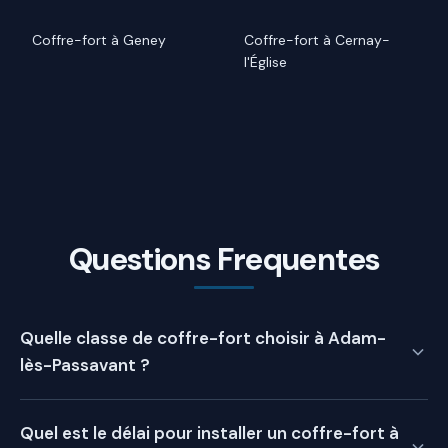
Coffre-fort à Geney
Coffre-fort à Cernay-
l'Église
Questions Frequentes
Quelle classe de coffre-fort choisir à Adam-
lès-Passavant ?
La classe de coffre-fort dépend de la valeur à protéger :
Quel est le délai pour installer un coffre-fort à
Classe 0 couvre environ 8 000 €, Classe I jusqu'à 25 000