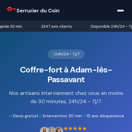
Serrurier du Coin
pide 30 min
2347 avis clients
Disponible 24h/24 - 7j/
24h/24 - 7j/7
Coffre-fort à Adam-lès-
Passavant
Nos artisans interviennent chez vous en moins
de 30 minutes, 24h/24 - 7j/7.
Devis gratuit
Intervention 30 min
15 ans d'experience