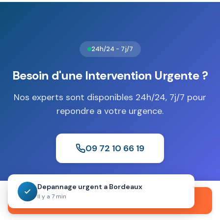
informatiques. La norme EN 1047-1 certifie les niveaux S1
(30 minutes) et S2 (60 minutes) de résistance au feu,
selon la nature des biens à préserver.
Cette protection
complète la résistance à l'effraction.
24h/24 - 7j/7
Besoin d'une Intervention Urgente ?
Nos experts sont disponibles 24h/24, 7j/7 pour
repondre a votre urgence.
09 72 10 66 19
Devis gratuit
Sans engagement
Intervention 30 min
Depannage urgent a Bordeaux
Il y a 7 min
Appeler maintenant