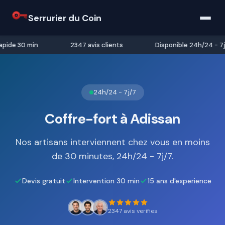
Serrurier du Coin
pide 30 min
2347 avis clients
Disponible 24h/24 - 7j/
24h/24 - 7j/7
Coffre-fort à Adissan
Nos artisans interviennent chez vous en moins
de 30 minutes, 24h/24 - 7j/7.
Devis gratuit
Intervention 30 min
15 ans d'experience
2347 avis verifies