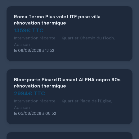
Roma Termo Plus volet ITE pose villa
rénovation thermique
1359€ TTC
Intervention récente — Quartier Chemin du Pioch,
Adissan
le 06/08/2026 à 13:52
Bloc-porte Picard Diamant ALPHA copro 90s
rénovation thermique
2994€ TTC
Intervention récente — Quartier Place de l’Eglise,
Adissan
le 05/08/2026 à 08:52