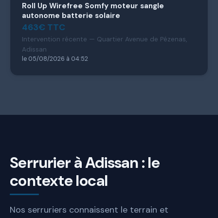
Roll Up Wirefree Somfy moteur sangle
autonome batterie solaire
463€ TTC
Intervention récente — Quartier Avenue de Pézenas,
Adissan
le 05/08/2026 à 04:52
Serrurier à Adissan : le
contexte local
Nos serruriers connaissent le terrain et