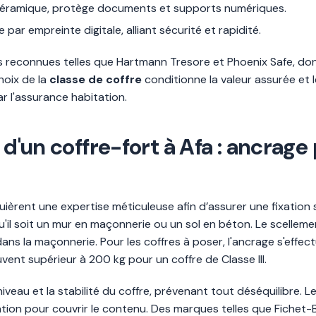
 céramique, protège documents et supports numériques.
 par empreinte digitale, alliant sécurité et rapidité.
reconnues telles que Hartmann Tresore et Phoenix Safe, dont
hoix de la
classe de coffre
conditionne la valeur assurée et 
ar l'assurance habitation.
t d'un coffre-fort à Afa : ancrag
uièrent une expertise méticuleuse afin d’assurer une fixation 
'il soit un mur en maçonnerie ou un sol en béton. Le scelleme
dans la maçonnerie. Pour les coffres à poser, l'ancrage s'effect
uvent supérieur à 200 kg pour un coffre de Classe III.
niveau et la stabilité du coffre, prévenant tout déséquilibre. 
xation pour couvrir le contenu. Des marques telles que Fiche