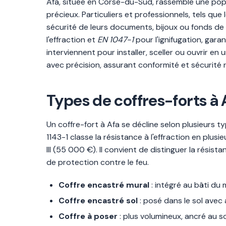
Afa, située en Corse-du-Sud, rassemble une popul
précieux. Particuliers et professionnels, tels q
sécurité de leurs documents, bijoux ou fonds de
l'effraction et
EN 1047-1
pour l'ignifugation, gara
interviennent pour installer, sceller ou ouvrir en
avec précision, assurant conformité et sécurité 
Types de coffres-forts à A
Un coffre-fort à Afa se décline selon plusieurs
1143-1 classe la résistance à l'effraction en plus
III (55 000 €). Il convient de distinguer la résis
de protection contre le feu.
Coffre encastré mural
: intégré au bâti du 
Coffre encastré sol
: posé dans le sol avec
Coffre à poser
: plus volumineux, ancré au so