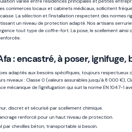
ation variée entre résidences principales et petites entrepr
ue les commerces locaux et cabinets médicaux, sollicitent fréq
 caisse. La sélection et l'installation respectent des normes
ntissant un niveau de protection adapté. Nos artisans serrurie
 urgence tout type de coffre-fort. La pose, le scellement ainsi 
renforcée.
fa : encastré, à poser, ignifuge,
 types adaptés aux besoins spécifiques, toujours respectueux
ieurs niveaux : Classe 0 (valeurs assurables jusqu'à 8 000 €), C
tance mécanique de l'ignifugation qui suit la norme EN 1047-1 a
mur, discret et sécurisé par scellement chimique.
 ancrage renforcé pour un haut niveau de protection.
l par chevilles béton, transportable si besoin.