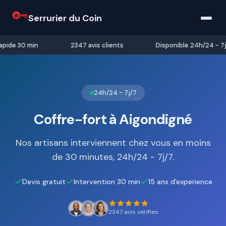
Serrurier du Coin
pide 30 min
2347 avis clients
Disponible 24h/24 - 7j/
24h/24 - 7j/7
Coffre-fort à Aigondigné
Nos artisans interviennent chez vous en moins
de 30 minutes, 24h/24 - 7j/7.
Devis gratuit
Intervention 30 min
15 ans d'experience
2347 avis verifies