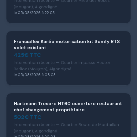
Intervention récente — Quartier Allee des Roses
(Mougon), Aigondigné
le 05/08/2026 à 22:03
Franciaflex Karéo motorisation kit Somfy RTS
volet existant
425€ TTC
Intervention récente — Quartier Impasse Hector
Berlioz (Mougon), Aigondigné
le 05/08/2026 à 08:03
Hartmann Tresore HT60 ouverture restaurant
chef changement propriétaire
502€ TTC
Intervention récente — Quartier Route de Montaillon
(Mougon), Aigondigné
le 05/08/2026 à 20:03