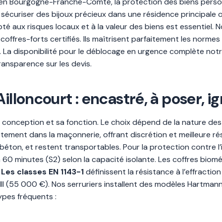
n Bourgogne-Franche-Comté, la protection des biens personn
sécuriser des bijoux précieux dans une résidence principale 
apté aux risques locaux et à la valeur des biens est essentiel. 
e coffres-forts certifiés. Ils maîtrisent parfaitement les normes
a disponibilité pour le déblocage en urgence complète notre 
transparence sur les devis.
illoncourt : encastré, à poser, i
a conception et sa fonction. Le choix dépend de la nature des b
ctement dans la maçonnerie, offrant discrétion et meilleure ré
béton, et restent transportables. Pour la protection contre l’i
 60 minutes (S2) selon la capacité isolante. Les coffres bio
.
Les classes EN 1143-1
définissent la résistance à l’effractio
 III (55 000 €). Nos serruriers installent des modèles Hartma
ypes fréquents :