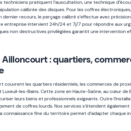
 techniciens pratiquent l’auscultation, une technique d’écoute
ulation calibrée des disques. Pour les coffres électronique
ernier recours, le perçage calibré s’effectue avec précision s
tre entreprise intervient 24h/24 et 7j/7 pour répondre aux 
hniques non destructives privilégiées garantit une interventio
 à Ailloncourt : quartiers, com
e
urt couvrent les quartiers résidentiels, les commerces de proxi
et Luxeuil-les-Bains. Cette zone en Haute-Saône, au cœur 
curiser leurs biens et professionnels exigeants. Outre l’installa
gement de coffres lourds. Nos services s’étendent également
 La connaissance fine du territoire permet d’adapter chaque i