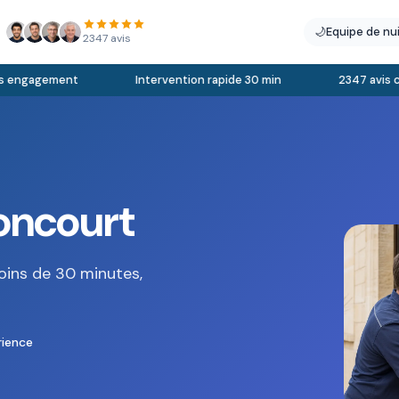
🌙
Equipe de nu
2347 avis
engagement
Intervention rapide 30 min
2347 avis clien
loncourt
oins de 30 minutes,
rience