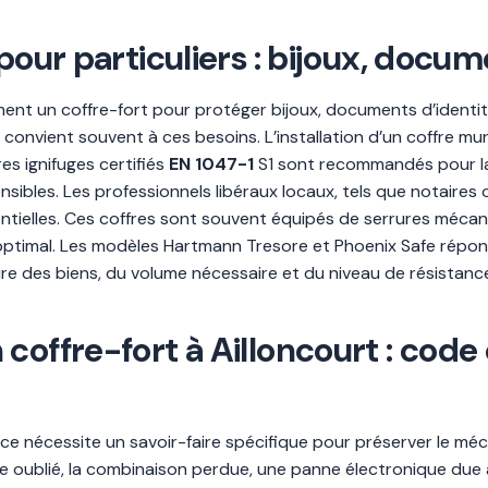
pour particuliers : bijoux, docum
mment un coffre-fort pour protéger bijoux, documents d’identit
ée, convient souvent à ces besoins. L’installation d’un coffre
es ignifuges certifiés
EN 1047-1
S1 sont recommandés pour la 
sibles. Les professionnels libéraux locaux, tels que notaires 
entielles. Ces coffres sont souvent équipés de serrures mécani
ptimal. Les modèles Hartmann Tresore et Phoenix Safe répond
re des biens, du volume nécessaire et du niveau de résistance
coffre-fort à Ailloncourt : code
nce nécessite un savoir-faire spécifique pour préserver le mé
 oublié, la combinaison perdue, une panne électronique due à u