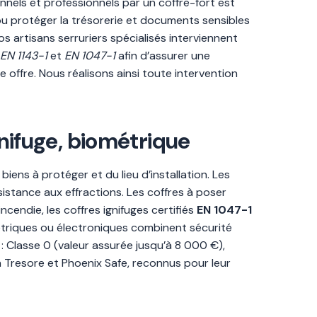
els et professionnels par un coffre-fort est
ou protéger la trésorerie et documents sensibles
Nos artisans serruriers spécialisés interviennent
EN 1143-1
et
EN 1047-1
afin d’assurer une
offre. Nous réalisons ainsi toute intervention
gnifuge, biométrique
iens à protéger et du lieu d’installation. Les
sistance aux effractions. Les coffres à poser
ncendie, les coffres ignifuges certifiés
EN 1047-1
métriques ou électroniques combinent sécurité
n : Classe 0 (valeur assurée jusqu’à 8 000 €),
nn Tresore et Phoenix Safe, reconnus pour leur