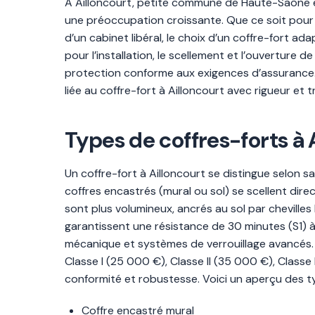
À Ailloncourt, petite commune de Haute-Saône e
une préoccupation croissante. Que ce soit pour 
d’un cabinet libéral, le choix d’un coffre-fort ad
pour l’installation, le scellement et l’ouverture d
protection conforme aux exigences d’assurance. L
liée au coffre-fort à Ailloncourt avec rigueur et 
Types de coffres-forts à A
Un coffre-fort à Ailloncourt se distingue selon s
coffres encastrés (mural ou sol) se scellent dire
sont plus volumineux, ancrés au sol par chevilles 
garantissent une résistance de 30 minutes (S1) à
mécanique et systèmes de verrouillage avancés
Classe I (25 000 €), Classe II (35 000 €), Classe
conformité et robustesse. Voici un aperçu des t
Coffre encastré mural