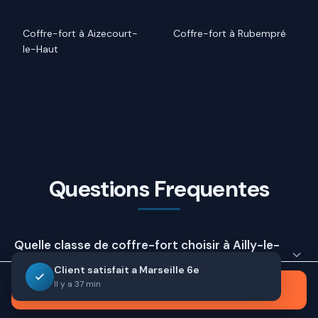
Coffre-fort à Aizecourt-
Coffre-fort à Rubempré
le-Haut
Questions Frequentes
Quelle classe de coffre-fort choisir à Ailly-le-
Haut-Clocher ?
Client satisfait a Marseille 6e
Il y a 37 min
Appeler maintenant
La classe de coffre-fort à choisir dépend de la valeur à
Quel est le délai pour installer un coffre-fort à
protéger. Pour des biens jusqu'à environ 8 000 €, un