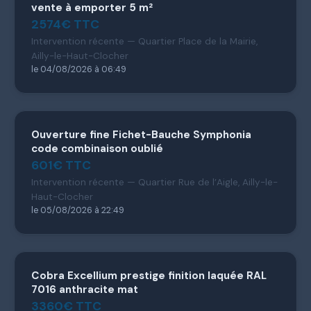
vente à emporter 5 m²
2574€ TTC
Intervention récente — Quartier Place de la Mairie,
Ailly-le-Haut-Clocher
le 04/08/2026 à 06:49
Ouverture fine Fichet-Bauche Symphonia
code combinaison oublié
601€ TTC
Intervention récente — Quartier Rue de l’Aigle, Ailly-le-
Haut-Clocher
le 05/08/2026 à 22:49
Cobra Excellium prestige finition laquée RAL
7016 anthracite mat
3360€ TTC