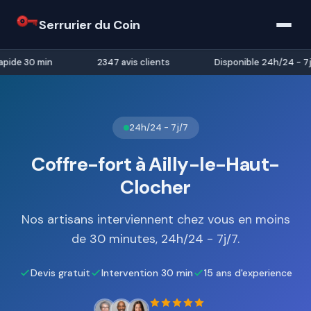
Serrurier du Coin
pide 30 min
2347 avis clients
Disponible 24h/24 - 7j/
24h/24 - 7j/7
Coffre-fort à Ailly-le-Haut-
Clocher
Nos artisans interviennent chez vous en moins
de 30 minutes, 24h/24 - 7j/7.
Devis gratuit
Intervention 30 min
15 ans d'experience