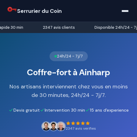
Serrurier du Coin
pide 30 min
2347 avis clients
Disponible 24h/24 - 7j/
24h/24 - 7j/7
Coffre-fort à Ainharp
Nos artisans interviennent chez vous en moins
de 30 minutes, 24h/24 - 7j/7.
Devis gratuit
Intervention 30 min
15 ans d'experience
2347 avis verifies