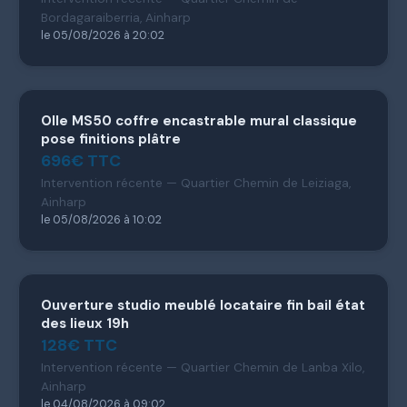
Bordagaraiberria, Ainharp
le 05/08/2026 à 20:02
Olle MS50 coffre encastrable mural classique
pose finitions plâtre
696€ TTC
Intervention récente — Quartier Chemin de Leiziaga,
Ainharp
le 05/08/2026 à 10:02
Ouverture studio meublé locataire fin bail état
des lieux 19h
128€ TTC
Intervention récente — Quartier Chemin de Lanba Xilo,
Ainharp
le 04/08/2026 à 09:02