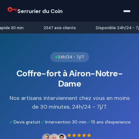
Serrurier du Coin
pide 30 min
2347 avis clients
Disponible 24h/24 - 7j/
24h/24 - 7j/7
Coffre-fort à Airon-Notre-
Dame
Nos artisans interviennent chez vous en moins
de 30 minutes, 24h/24 - 7j/7.
Devis gratuit
Intervention 30 min
15 ans d'experience