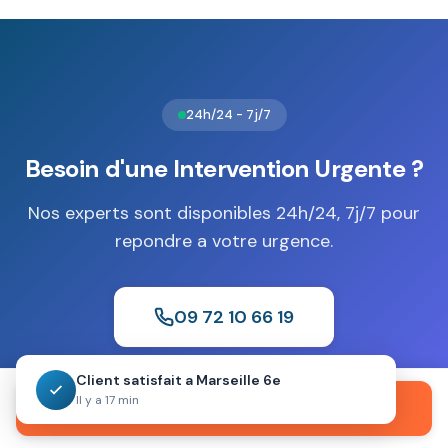
ces coffres en S1 (30 minutes) et S2 (60 minutes), selon
le niveau de protection nécessaire à Airvault.
Nos
artisans serruriers installent des coffres certifiés
adaptés.
24h/24 - 7j/7
Besoin d'une Intervention Urgente ?
Nos experts sont disponibles 24h/24, 7j/7 pour
repondre a votre urgence.
09 72 10 66 19
Client satisfait a Marseille 6e
Devis gratuit
Sans engagement
Intervention 30 min
Il y a 17 min
Appeler maintenant