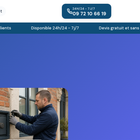
24H/24 - 7J/7
it
09 72 10 66 19
ts
Disponible 24h/24 - 7j/7
Devis gratuit et sans e