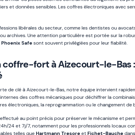
s et données sensibles. Les coffres électroniques avec serru
fessions libérales du secteur, comme les dentistes ou avocat
u archives. Une attention particulière est portée sur la robus
u
Phoenix Safe
sont souvent privilégiées pour leur fiabilité.
coffre-fort à Aizecourt-le-Bas 
é
rte de clé à Aizecourt-le-Bas, notre équipe intervient rapid
internes des coffres mécaniques pour déchiffrer la combinai
fres électroniques, la reprogrammation ou le changement de b
 effectué au point précis pour préserver le mécanisme et per
té 24h/24 et 7j/7, notamment pour les professionnels locaux 
iables telles que
Hartmann Tresore
et
Fichet-Bauche
dans 