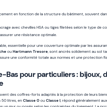
lacement en fonction de la structure du bâtiment, souvent da
age avec chevilles HSA ou tiges filetées selon le type de co
 assurer une résistance optimale.
ble, essentielle pour une couverture optimale par les assuran
che
ou
Hartmann Tresore
, sont ancrés solidement au sol ta
 assure une conformité totale aux normes et une protection f
e-Bas pour particuliers : bijoux,
e
vent des coffres-forts adaptés à la protection de leurs biens
 50 litres, en
Classe 0
ou
Classe I
, répond généralement aux
 un mur ou posés selon les contraintes du logement. La prot