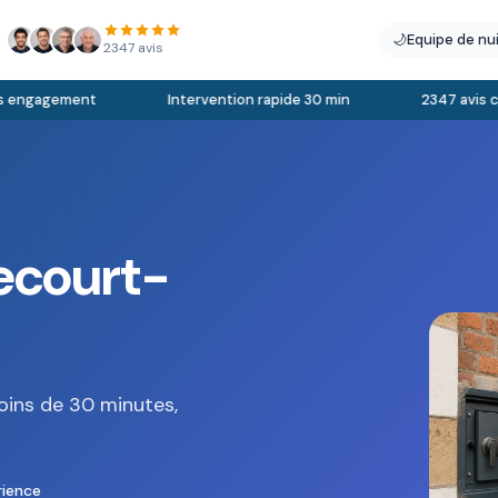
🌙
Equipe de nu
2347 avis
engagement
Intervention rapide 30 min
2347 avis clien
zecourt-
oins de 30 minutes,
rience