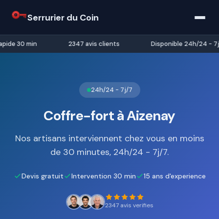
Serrurier du Coin
pide 30 min
2347 avis clients
Disponible 24h/24 - 7j/
24h/24 - 7j/7
Coffre-fort à Aizenay
Nos artisans interviennent chez vous en moins
de 30 minutes, 24h/24 - 7j/7.
Devis gratuit
Intervention 30 min
15 ans d'experience
2347 avis verifies