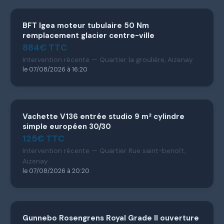
BFT Igea moteur tubulaire 50 Nm
remplacement glacier centre-ville
884€ TTC
Intervention récente — Quartier la groulière, Aizenay
le 07/08/2026 à 16:20
Vachette V136 entrée studio 9 m² cylindre
simple européen 30/30
125€ TTC
Intervention récente — Quartier Rue saint-benoît,
Aizenay
le 07/08/2026 à 20:20
Gunnebo Rosengrens Royal Grade II ouverture