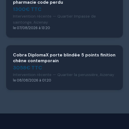
pharmacie code perdu
1300€ TTC
Intervention récente — Quartier Impasse de
saintonge, Aizenay
le 07/08/2026 à 13:20
Cobra DiplomaX porte blindée 5 points finition
chêne contemporain
3058€ TTC
Intervention récente — Quartier la perussière, Aizenay
le 08/08/2026 à 01:20