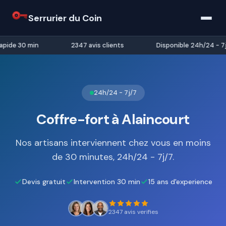
Serrurier du Coin
pide 30 min
2347 avis clients
Disponible 24h/24 - 7j/
24h/24 - 7j/7
Coffre-fort à Alaincourt
Nos artisans interviennent chez vous en moins
de 30 minutes, 24h/24 - 7j/7.
Devis gratuit
Intervention 30 min
15 ans d'experience
2347 avis verifies