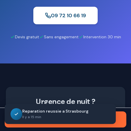
09 72 10 66 19
Devis gratuit
Sans engagement
Intervention 30 min
Urgence de nuit ?
Reparation reussie a Strasbourg
Notre equipe de nuit est disponible 24h/24
Il y a 15 min
Appeler maintenant
pour vos urgences.