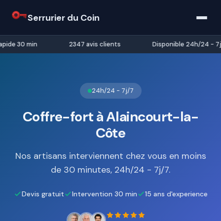
Serrurier du Coin
pide 30 min
2347 avis clients
Disponible 24h/24 - 7j/
24h/24 - 7j/7
Coffre-fort à Alaincourt-la-
Côte
Nos artisans interviennent chez vous en moins
de 30 minutes, 24h/24 - 7j/7.
Devis gratuit
Intervention 30 min
15 ans d'experience