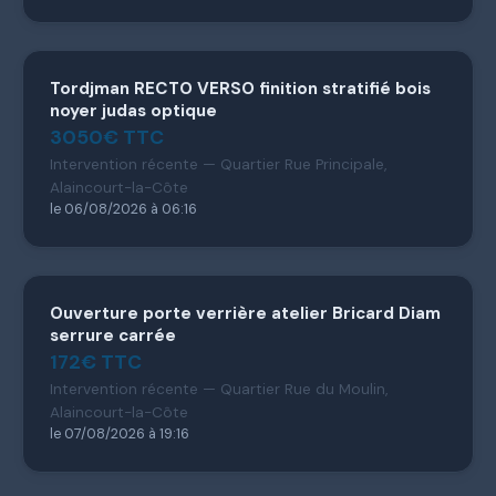
Tordjman RECTO VERSO finition stratifié bois
noyer judas optique
3050€ TTC
Intervention récente — Quartier Rue Principale,
Alaincourt-la-Côte
le 06/08/2026 à 06:16
Ouverture porte verrière atelier Bricard Diam
serrure carrée
172€ TTC
Intervention récente — Quartier Rue du Moulin,
Alaincourt-la-Côte
le 07/08/2026 à 19:16