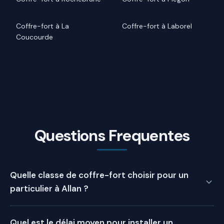
Coffre-fort à La
Coffre-fort à Laborel
Coucourde
Questions Frequentes
Quelle classe de coffre-fort choisir pour un
particulier à Allan ?
La classe de coffre-fort dépend de la valeur des biens à
Quel est le délai moyen pour installer un
protéger. Pour un particulier à Allan, une Classe 0 suffit