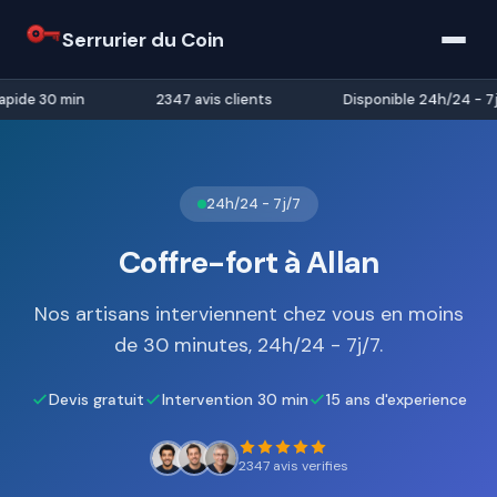
Serrurier du Coin
pide 30 min
2347 avis clients
Disponible 24h/24 - 7j/
24h/24 - 7j/7
Coffre-fort à Allan
Nos artisans interviennent chez vous en moins
de 30 minutes, 24h/24 - 7j/7.
Devis gratuit
Intervention 30 min
15 ans d'experience
2347 avis verifies