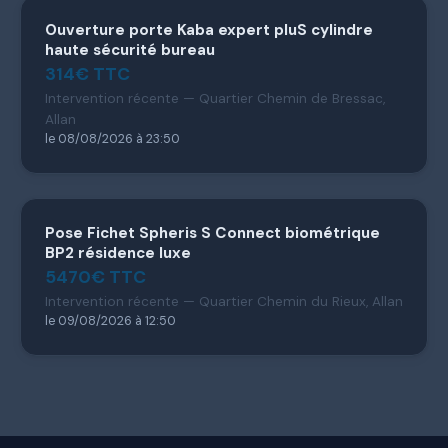
Ouverture porte Kaba expert pluS cylindre
haute sécurité bureau
314€ TTC
Intervention récente — Quartier Chemin de Bressac,
Allan
le 08/08/2026 à 23:50
Pose Fichet Spheris S Connect biométrique
BP2 résidence luxe
5470€ TTC
Intervention récente — Quartier Chemin du Rieux, Allan
le 09/08/2026 à 12:50