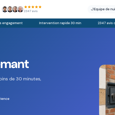
🌙
Equipe de nu
2347 avis
engagement
Intervention rapide 30 min
2347 avis clie
lemant
oins de 30 minutes,
rience