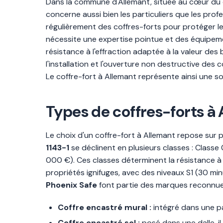
Dans la commune d'Allemant, située au cœur du 
concerne aussi bien les particuliers que les pr
régulièrement des coffres-forts pour protéger l
nécessite une expertise pointue et des équipeme
résistance à l'effraction adaptée à la valeur des
l'installation et l'ouverture non destructive des 
Le coffre-fort à Allemant représente ainsi une so
Types de coffres-forts à 
Le choix d'un coffre-fort à Allemant repose sur p
1143-1
se déclinent en plusieurs classes : Classe 
000 €). Ces classes déterminent la résistance à 
propriétés ignifuges, avec des niveaux S1 (30 mi
Phoenix Safe
font partie des marques reconnues 
Coffre encastré mural :
intégré dans une par
Coffre encastré sol :
posé dans une dalle, il 