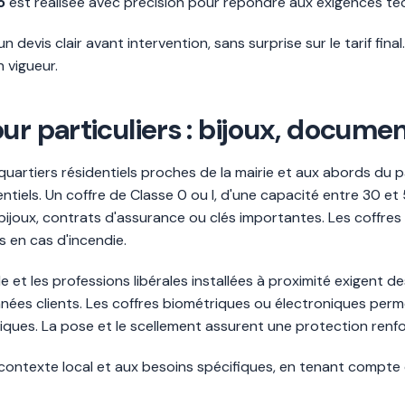
o
est réalisée avec précision pour répondre aux exigences te
devis clair avant intervention, sans surprise sur le tarif final
 vigueur.
ur particuliers : bijoux, documen
quartiers résidentiels proches de la mairie et aux abords du 
els. Un coffre de Classe 0 ou I, d'une capacité entre 30 et 5
ijoux, contrats d'assurance ou clés importantes. Les coffres 
 en cas d'incendie.
e et les professions libérales installées à proximité exigent de
onnées clients. Les coffres biométriques ou électroniques perm
tiques. La pose et le scellement assurent une protection renfor
u contexte local et aux besoins spécifiques, en tenant compte