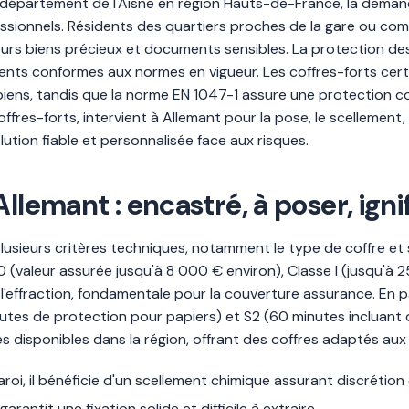
département de l'Aisne en région Hauts-de-France, la deman
ofessionnels. Résidents des quartiers proches de la gare ou c
eurs biens précieux et documents sensibles. La protection de
nts conformes aux normes en vigueur. Les coffres-forts certi
 biens, tandis que la norme EN 1047-1 assure une protection co
coffres-forts, intervient à Allemant pour la pose, le scellemen
lution fiable et personnalisée face aux risques.
Allemant : encastré, à poser, ign
lusieurs critères techniques, notamment le type de coffre et s
0 (valeur assurée jusqu'à 8 000 € environ), Classe I (jusqu'à 2
l'effraction, fondamentale pour la couverture assurance. En pa
nutes de protection pour papiers) et S2 (60 minutes incluant
disponibles dans la région, offrant des coffres adaptés aux 
oi, il bénéficie d'un scellement chimique assurant discrétion 
garantit une fixation solide et difficile à extraire.