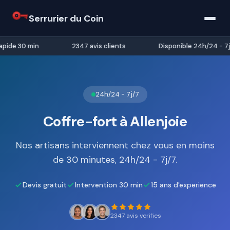
Serrurier du Coin
pide 30 min
2347 avis clients
Disponible 24h/24 - 7j/
24h/24 - 7j/7
Coffre-fort à Allenjoie
Nos artisans interviennent chez vous en moins
de 30 minutes, 24h/24 - 7j/7.
Devis gratuit
Intervention 30 min
15 ans d'experience
2347 avis verifies