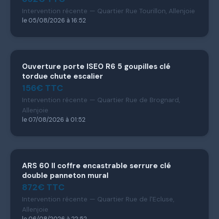
Intervention récente — Quartier Rue Tourillon, Allenjoie
le 05/08/2026 à 16:52
Ouverture porte ISEO R6 5 goupilles clé
tordue chute escalier
156€ TTC
Intervention récente — Quartier Rue de Brognard,
Allenjoie
le 07/08/2026 à 01:52
ARS 60 II coffre encastrable serrure clé
double panneton mural
872€ TTC
Intervention récente — Quartier Rue de l'Ecluse,
Allenjoie
le 06/08/2026 à 22:52