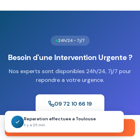
supports numériques. Les normes
EN 1047-1
S1 (30
minutes) ou S2 (60 minutes) garantissent une résistance
adaptée au feu selon la valeur des documents à préserver.
24h/24 - 7j/7
Besoin d'une Intervention Urgente ?
Nos experts sont disponibles 24h/24, 7j/7 pour
repondre a votre urgence.
09 72 10 66 19
Reparation effectuee a Toulouse
Il y a 25 min
Devis gratuit
Sans engagement
Intervention 30 min
Appeler maintenant