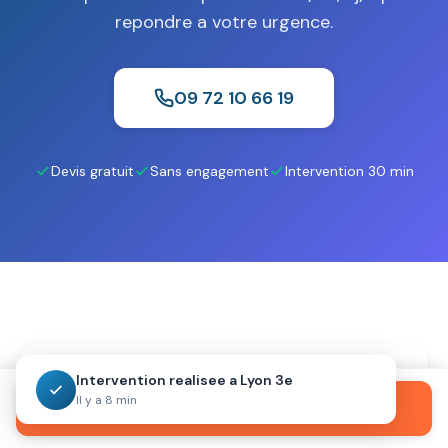
repondre a votre urgence.
09 72 10 66 19
Devis gratuit
Sans engagement
Intervention 30 min
Intervention realisee a Lyon 3e
Un probleme cet apres-midi
Il y a 8 min
Appeler maintenant
?