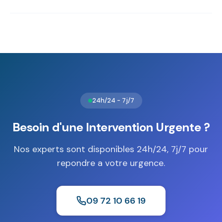
recours, il préserve le mécanisme et facilite la remise en
Un coffre-fort ignifuge est recommandé à Altenheim pour
service rapide.
protéger documents d'identité, actes notariés et
supports informatiques. La norme
EN 1047-1
avec niveaux
S1 (30 minutes) ou S2 (60 minutes) garantit la résistance
au feu adaptée à la nature des biens.
24h/24 - 7j/7
Besoin d'une Intervention Urgente ?
Nos experts sont disponibles 24h/24, 7j/7 pour
repondre a votre urgence.
09 72 10 66 19