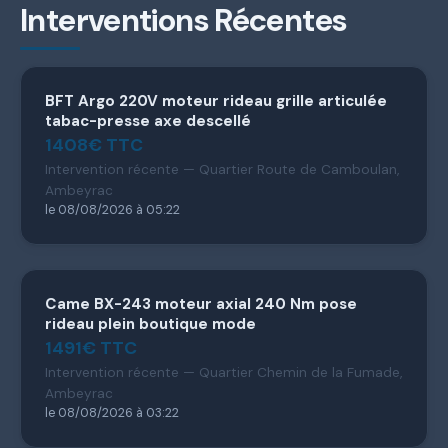
Interventions Récentes
BFT Argo 220V moteur rideau grille articulée
tabac-presse axe descellé
1408€ TTC
Intervention récente — Quartier Route de Camboulan,
Ambeyrac
le 08/08/2026 à 05:22
Came BX-243 moteur axial 240 Nm pose
rideau plein boutique mode
1491€ TTC
Intervention récente — Quartier Chemin de la Fumade,
Ambeyrac
le 08/08/2026 à 03:22