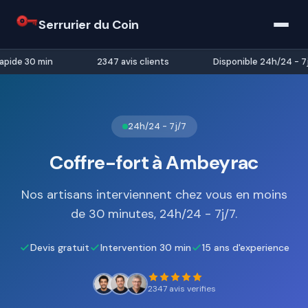
Serrurier du Coin
pide 30 min
2347 avis clients
Disponible 24h/24 - 7j
24h/24 - 7j/7
Coffre-fort à Ambeyrac
Nos artisans interviennent chez vous en moins
de 30 minutes, 24h/24 - 7j/7.
Devis gratuit
Intervention 30 min
15 ans d'experience
2347 avis verifies