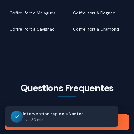
Coffre-fort à Mélagues
Coffre-fort à Flagnac
Coffre-fort à Savignac
Coffre-fort à Gramond
Questions Frequentes
Quelle classe de coffre-fort choisir à
Intervention rapide a Nantes
Ambeyrac pour mes biens ?
Il y a 30 min
Appeler maintenant
La classe de coffre-fort dépend de la valeur des biens à