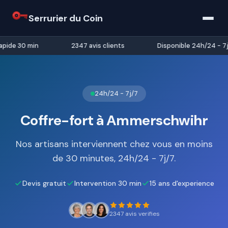
Serrurier du Coin
pide 30 min
2347 avis clients
Disponible 24h/24 - 7j/
24h/24 - 7j/7
Coffre-fort à Ammerschwihr
Nos artisans interviennent chez vous en moins
de 30 minutes, 24h/24 - 7j/7.
Devis gratuit
Intervention 30 min
15 ans d'experience
2347 avis verifies