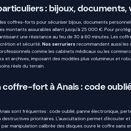
articuliers : bijoux, documents,
des coffres-forts pour sécuriser bijoux, documents personnels 
s montants assurables allant jusqu'à 25 000 €. Pour protége
ntissant une résistance au feu de 30 à 60 minutes. Les coffr
crétion et sécurité.
Nos serruriers
recommandent aussi les c
ents professionnels comme les cabinets médicaux ou les commer
ks et archives, imposant des modèles plus volumineux et robus
ins réels du terrain.
coffre-fort à Anais : code oubli
à Anais sont fréquentes : code oublié, panne électronique, per
destructives prioritaires. L'auscultation permet d'écouter et
ar manipulation calibrée des disques ouvre le coffre sans en