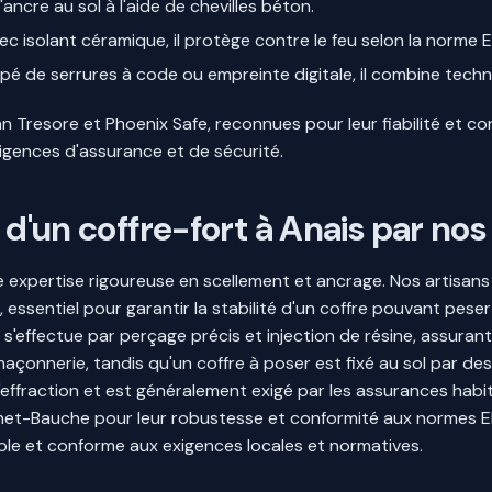
'ancre au sol à l'aide de chevilles béton.
c isolant céramique, il protège contre le feu selon la norme E
ipé de serrures à code ou empreinte digitale, il combine techn
Tresore et Phoenix Safe, reconnues pour leur fiabilité et co
gences d'assurance et de sécurité.
 d'un coffre-fort à Anais par nos
une expertise rigoureuse en scellement et ancrage. Nos artisa
l, essentiel pour garantir la stabilité d'un coffre pouvant p
 s'effectue par perçage précis et injection de résine, assuran
maçonnerie, tandis qu'un coffre à poser est fixé au sol par des
l'effraction et est généralement exigé par les assurances habi
ichet-Bauche pour leur robustesse et conformité aux normes EN
able et conforme aux exigences locales et normatives.