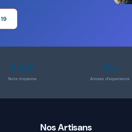
 19
4.8/5
15+
Note moyenne
Annees d'experience
Nos Artisans