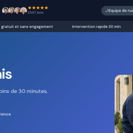
🌙
Equipe de nu
2347 avis
atuit et sans engagement
Intervention rapide 30 min
is
oins de 30 minutes,
rience