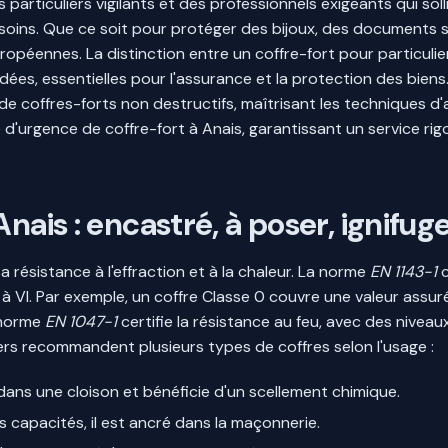
articuliers vigilants et des professionnels exigeants qui solli
soins. Que ce soit pour protéger des bijoux, des documents se
opéennes. La distinction entre un coffre-fort pour particul
lidées, essentielles pour l'assurance et la protection des biens
 de coffres-forts non destructifs, maîtrisant les techniques d
ure d'urgence de coffre-fort à Anais, garantissant un service 
nais : encastré, à poser, ignifug
a résistance à l'effraction et à la chaleur. La norme
EN 1143-1
c
 à VI. Par exemple, un coffre Classe 0 couvre une valeur assuré
a norme
EN 1047-1
certifie la résistance au feu, avec des nivea
rs recommandent plusieurs types de coffres selon l'usage :
re dans une cloison et bénéficie d'un scellement chimique.
 capacités, il est ancré dans la maçonnerie.