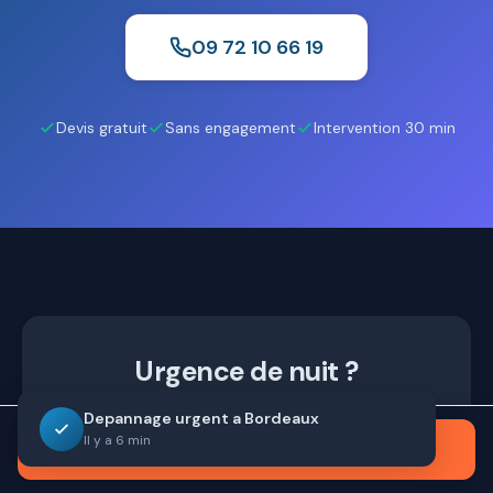
09 72 10 66 19
Devis gratuit
Sans engagement
Intervention 30 min
Urgence de nuit ?
Notre equipe de nuit est disponible 24h/24
Depannage urgent a Bordeaux
Il y a 6 min
pour vos urgences.
Appeler maintenant