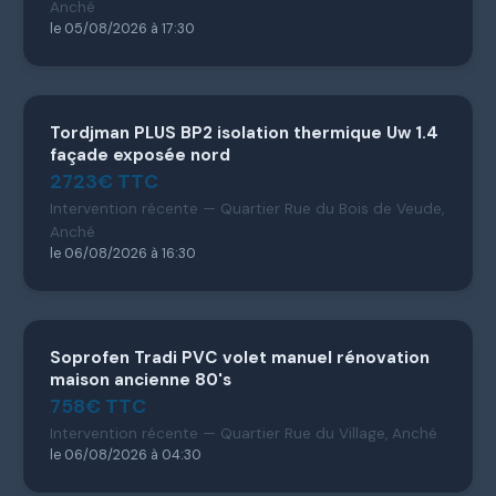
Anché
le 05/08/2026 à 17:30
Tordjman PLUS BP2 isolation thermique Uw 1.4
façade exposée nord
2723€ TTC
Intervention récente — Quartier Rue du Bois de Veude,
Anché
le 06/08/2026 à 16:30
Soprofen Tradi PVC volet manuel rénovation
maison ancienne 80's
758€ TTC
Intervention récente — Quartier Rue du Village, Anché
le 06/08/2026 à 04:30