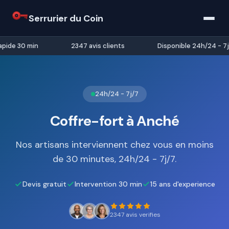
Serrurier du Coin
pide 30 min
2347 avis clients
Disponible 24h/24 - 7j/
24h/24 - 7j/7
Coffre-fort à Anché
Nos artisans interviennent chez vous en moins
de 30 minutes, 24h/24 - 7j/7.
Devis gratuit
Intervention 30 min
15 ans d'experience
2347 avis verifies