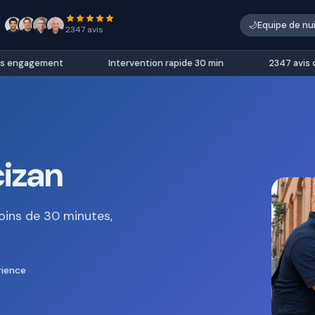
🌙
Equipe de nu
2347 avis
 engagement
Intervention rapide 30 min
2347 avis clie
cizan
oins de 30 minutes,
rience