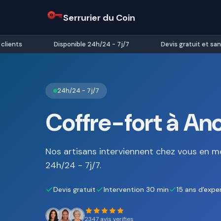
Serrurier du Coin
ents
Disponible 24h/24 - 7j/7
Devis gratuit et sans
24h/24 - 7j/7
Coffre-fort à An
Nos artisans interviennent chez vous en m
24h/24 - 7j/7.
Devis gratuit
Intervention 30 min
15 ans d'expe
2347 avis verifies