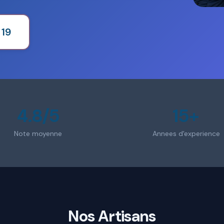
 19
4.8/5
15+
Note moyenne
Annees d'experience
Nos Artisans