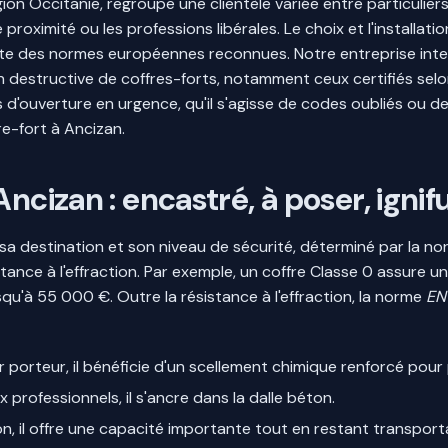
on Occitanie, regroupe une clientèle variée entre particulier
roximité ou les professions libérales. Le choix et l'installat
te des normes européennes reconnues. Notre entreprise interv
 non destructive de coffres-forts, notamment ceux certifiés se
s d'ouverture en urgence, qu'il s'agisse de codes oubliés ou 
re-fort à Ancizan.
Ancizan : encastré, à poser, igni
n sa destination et son niveau de sécurité, déterminé par la n
sistance à l'effraction. Par exemple, un coffre Classe 0 assure
squ'à 55 000 €. Outre la résistance à l'effraction, la norme
EN
 porteur, il bénéficie d'un scellement chimique renforcé pour 
x professionnels, il s'ancre dans la dalle béton.
ton, il offre une capacité importante tout en restant transport