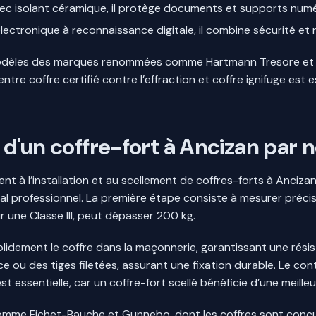
ec isolant céramique, il protège documents et supports numé
lectronique à reconnaissance digitale, il combine sécurité et 
 modèles des marques renommées comme Hartmann Tresore et 
entre coffre certifié contre l’effraction et coffre ignifuge es
 d'un coffre-fort à Ancizan par n
 à l’installation et au scellement de coffres-forts à Anciza
local professionnel. La première étape consiste à mesurer préc
r une Classe III, peut dépasser 200 kg.
olidement le coffre dans la maçonnerie, garantissant une résist
e ou des tiges filetées, assurant une fixation durable. Le contr
 essentielle, car un coffre-fort scellé bénéficie d’une meille
omme Fichet-Bauche et Gunnebo, dont les coffres sont conçus