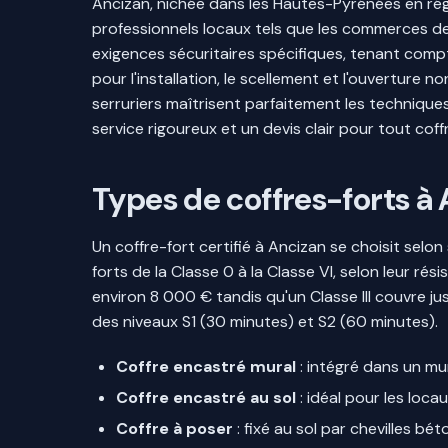
Ancizan, nichée dans les Hautes-Pyrénées en régi
professionnels locaux tels que les commerces de p
exigences sécuritaires spécifiques, tenant comp
pour l'installation, le scellement et l'ouverture
serruriers maîtrisent parfaitement les technique
service rigoureux et un devis clair pour tout coff
Types de coffres-forts à 
Un coffre-fort certifié à Ancizan se choisit selo
forts de la Classe 0 à la Classe VI, selon leur ré
environ 8 000 € tandis qu'un Classe III couvre ju
des niveaux S1 (30 minutes) et S2 (60 minutes).
Coffre encastré mural
: intégré dans un mur
Coffre encastré au sol
: idéal pour les locau
Coffre à poser
: fixé au sol par chevilles bé