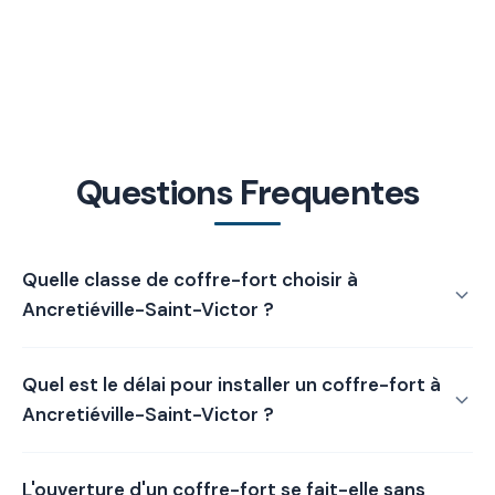
Questions Frequentes
Quelle classe de coffre-fort choisir à
Ancretiéville-Saint-Victor ?
La classe du coffre-fort dépend de la valeur à protéger :
Quel est le délai pour installer un coffre-fort à
Classe 0 couvre environ 8 000 €, Classe I jusqu'à 25 000
€, Classe II jusqu'à 35 000 € et Classe III au-delà. La
Ancretiéville-Saint-Victor ?
valeur assurée dans le contrat habitation est le principal
Le délai d'installation varie généralement entre une et
repère pour ce choix.
Nous aidons à sélectionner la
L'ouverture d'un coffre-fort se fait-elle sans
trois semaines selon le modèle et le scellement requis.
classe adéquate.