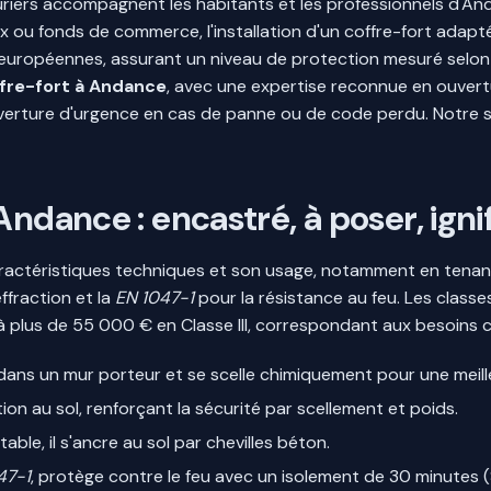
ruriers accompagnent les habitants et les professionnels d'An
 ou fonds de commerce, l'installation d'un coffre-fort adapté
européennes, assurant un niveau de protection mesuré selon 
fre-fort à Andance
, avec une expertise reconnue en ouvert
l'ouverture d'urgence en cas de panne ou de code perdu. Notre s
Andance : encastré, à poser, ign
caractéristiques techniques et son usage, notamment en tena
effraction et la
EN 1047-1
pour la résistance au feu. Les classes
à plus de 55 000 € en Classe III, correspondant aux besoins c
re dans un mur porteur et se scelle chimiquement pour une meill
tion au sol, renforçant la sécurité par scellement et poids.
able, il s'ancre au sol par chevilles béton.
47-1
, protège contre le feu avec un isolement de 30 minutes