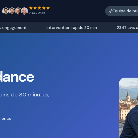
🌙
Equipe de nu
2347 avis
engagement
Intervention rapide 30 min
2347 avis clien
dance
oins de 30 minutes,
rience