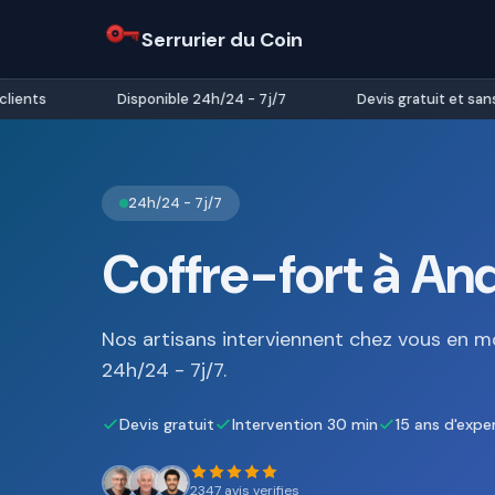
Serrurier du Coin
nts
Disponible 24h/24 - 7j/7
Devis gratuit et sans 
24h/24 - 7j/7
Coffre-fort à An
Nos artisans interviennent chez vous en m
24h/24 - 7j/7.
Devis gratuit
Intervention 30 min
15 ans d'expe
2347 avis verifies