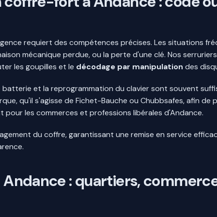
 coffre-fort à Andance : code ou
rgence requiert des compétences précises. Les situations fré
aison mécanique perdue, ou la perte d'une clé. Nos serruriers
er les goupilles et le
décodage par manipulation
des disq
 batterie et la reprogrammation du clavier sont souvent suffi
marque, qu'il s'agisse de Fichet-Bauche ou Chubbsafes, afin de
t pour les commerces et professions libérales d'Andance.
mmagement du coffre, garantissant une remise en service effi
arence.
t à Andance : quartiers, commer