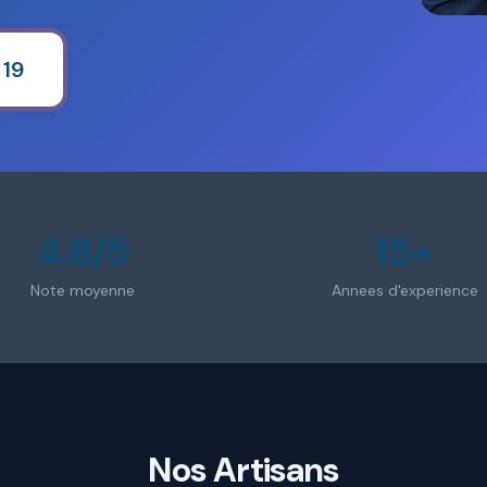
 19
4.8/5
15+
Note moyenne
Annees d'experience
Nos Artisans