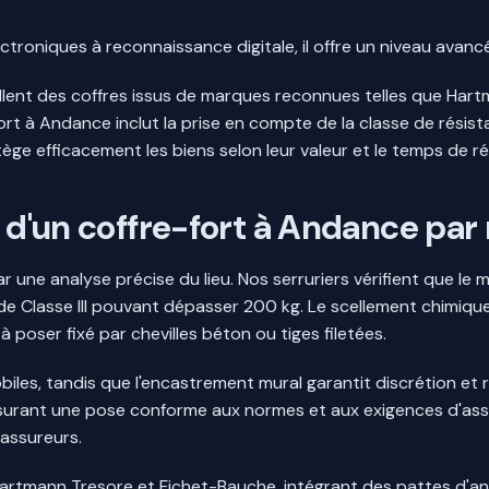
ctroniques à reconnaissance digitale, il offre un niveau avanc
ellent des coffres issus de marques reconnues telles que Har
ort à Andance inclut la prise en compte de la classe de résis
ège efficacement les biens selon leur valeur et le temps de rés
t d'un coffre-fort à Andance par 
r une analyse précise du lieu. Nos serruriers vérifient que le 
e Classe III pouvant dépasser 200 kg. Le scellement chimique
 poser fixé par chevilles béton ou tiges filetées.
mobiles, tandis que l'encastrement mural garantit discrétion et
ssurant une pose conforme aux normes et aux exigences d'assu
 assureurs.
Hartmann Tresore et Fichet-Bauche, intégrant des pattes d'a