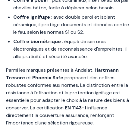
Coffre à poser
: plus volumineux, il se fixe au sol par
chevilles béton, facile à déplacer selon besoin.
Coffre ignifuge
: avec double paroi et isolant
céramique, il protège documents et données contre
le feu, selon les normes S1 ou S2.
Coffre biométrique
: équipé de serrures
électroniques et de reconnaissance d'empreintes, il
allie praticité et sécurité avancée.
Parmi les marques présentes à Andelat,
Hartmann
Tresore
et
Phoenix Safe
proposent des coffres
robustes conformes aux normes. La distinction entre la
résistance à l'effraction et la protection ignifuge est
essentielle pour adapter le choix à la nature des biens à
conserver. La certification
EN 1143-1
influence
directement la couverture assurance, renforçant
l'importance d'une sélection rigoureuse.