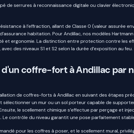
ipé de serrures à reconnaissance digitale ou clavier électroniq
résistance à l’effraction, allant de Classe 0 (valeur assurée en
 d’assurance habitation. Pour Andillac, nos modèles Hartmann
é et ergonomie. La distinction entre protection contre les effr
avec des niveaux S1 et S2 selon la durée d’exposition au feu.
 d'un coffre-fort à Andillac par 
tallation de coffres-forts à Andillac en suivant des étapes préc
 sélectionner un mur ou un sol porteur capable de supporter l
nsuite, le scellement chimique s’effectue par perçage et injec
 Le contrôle du niveau garantit une pose parfaitement stable, 
mmandé pour les coffres à poser, et le scellement mural, privilé