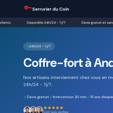
Serrurier du Coin
nts
Disponible 24h/24 - 7j/7
Devis gratuit et sans 
24h/24 - 7j/7
Coffre-fort à And
Nos artisans interviennent chez vous en m
24h/24 - 7j/7.
Devis gratuit
Intervention 30 min
15 ans d'expe
2347 avis verifies