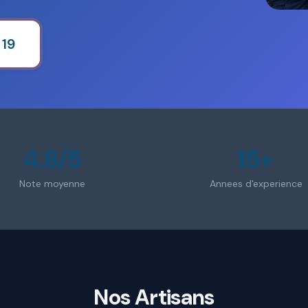
 19
4.8/5
15+
Note moyenne
Annees d'experience
Nos Artisans