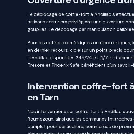
Ouverture d'urgence d'un 
Le déblocage de coffre-fort à Andillac s’effect
artisans serruriers privilégient une ouverture n
goupilles. Le décodage par manipulation calibré
Pour les coffres biométriques ou électroniques, 
en dernier recours, ciblé sur un point précis po
d’Andillac disponibles 24h/24 et 7j/7, notammen
Tresore et Phoenix Safe bénéficient d’un savoir-f
Intervention coffre-fort
en Tarn
Nos interventions sur coffre-fort à Andillac cou
Roumegoux, ainsi que les communes limitrophes co
complet pour particuliers, commerces de proximit
changement de serrure ou la pose de porte blin