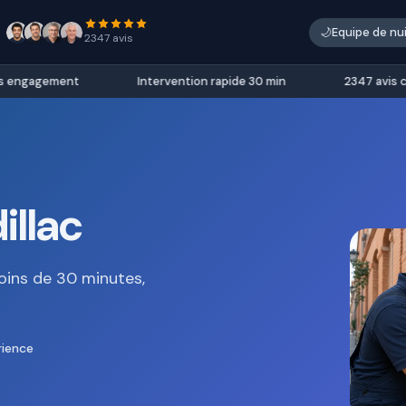
🌙
Equipe de nu
2347 avis
engagement
Intervention rapide 30 min
2347 avis clien
illac
oins de 30 minutes,
rience