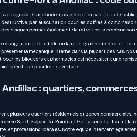
coffre-fort à Andillac : code oub
ue avec rigueur et méthode, notamment en cas de code oublié,
on destructive, par auscultation pour les coffres à combinai
e des disques permet également de retrouver la combinaison s
le changement de batterie ou la reprogrammation de codes est 
ur préserver la mécanique interne dans la plupart des cas. N
t pour les bijoutiers et pharmacies qui nécessitent une remi
aire spécifique pour leur ouverture.
 à Andillac : quartiers, commerc
vrent plusieurs quartiers résidentiels et zones commerciales, 
mme Saint-Sulpice-la-Pointe et Giroussens. Le Tarn et la rég
é, et professions libérales. Notre équipe intervient égalemen
dée.