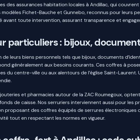
nces des assurances habitation locales à Andillac, qui couvrent
s modèles Fichet-Bauche et Gunnebo, reconnus pour leurs p
ché avant toute intervention, assurant transparence et engag
r particuliers : bijoux, document
on de leurs biens personnels tels que bijoux, documents d’identi
 répond généralement aux besoins courants. Ces coffres à pose
 du centre-ville ou aux alentours de l’église Saint-Laurent. U
ndie.
outeries et pharmacies autour de la ZAC Roumegoux, optent 
s fonds de caisse. Nos serruriers interviennent aussi pour les p
en proposant des coffres équipés de serrures électroniques o
vité tout en respectant les normes en vigueur.