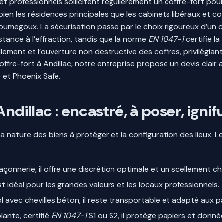
rs et professionnels sollicitent régulièrement un coffre-fort p
ien les résidences principales que les cabinets libéraux et
oumegoux. La sécurisation passe par le choix rigoureux d’un
istance à l’effraction, tandis que la norme
EN 1047-1
certifie l
 scellement et l’ouverture non destructive des coffres, privilég
offre-fort à Andillac, notre entreprise propose un devis clair
et Phoenix Safe.
ndillac : encastré, à poser, igni
n la nature des biens à protéger et la configuration des lieux. 
açonnerie, il offre une discrétion optimale et un scellement c
 est idéal pour les grandes valeurs et les locaux professionnels.
l avec chevilles béton, il reste transportable et adapté aux pa
lante, certifié
EN 1047-1
S1 ou S2, il protège papiers et donné