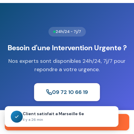
résistance au feu : S1 garantit 30 minutes, S2 jusqu'à 60
minutes. Ce type de coffre offre une protection
complémentaire essentielle face aux risques d'incendie.
24h/24 - 7j/7
Besoin d'une Intervention Urgente ?
Nos experts sont disponibles 24h/24, 7j/7 pour
repondre a votre urgence.
09 72 10 66 19
Client satisfait a Marseille 6e
Devis gratuit
Sans engagement
Intervention 30 min
Il y a 26 min
Appeler maintenant