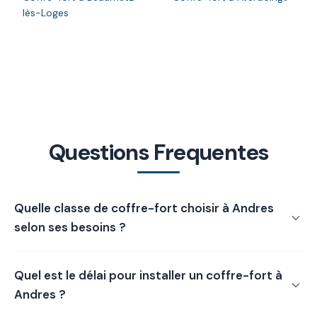
lès-Loges
Questions Frequentes
Quelle classe de coffre-fort choisir à Andres
selon ses besoins ?
Le choix de la classe de coffre-fort à Andres dépend de la
Quel est le délai pour installer un coffre-fort à
valeur des biens à protéger. La Classe 0 convient pour des
valeurs jusqu'à environ 8 000 €, la Classe I jusqu'à 25 000
Andres ?
€, la Classe II jusqu'à 35 000 € et la Classe III pour des