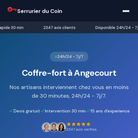
Serrurier du Coin
pide 30 min
2347 avis clients
Disponible 24h/24 - 7j/
24h/24 - 7j/7
Coffre-fort à Angecourt
Nos artisans interviennent chez vous en moins
de 30 minutes, 24h/24 - 7j/7.
Devis gratuit
Intervention 30 min
15 ans d'experience
2347 avis verifies