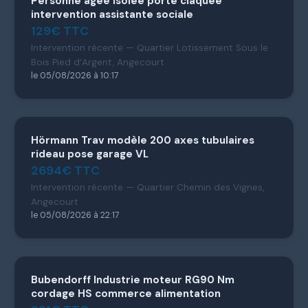
Personne âgée isolée porte claquée
intervention assistante sociale
129€ TTC
Intervention récente — Quartier Lotissement Sous le
Bois Pied d’Argent, Angecourt
le 05/08/2026 à 10:17
Hörmann Trav modèle 200 axes tubulaires
rideau pose garage VL
2694€ TTC
Intervention récente — Quartier Chemin des Vignes,
Angecourt
le 05/08/2026 à 22:17
Bubendorff Industrie moteur RG90 Nm
cordage HS commerce alimentation