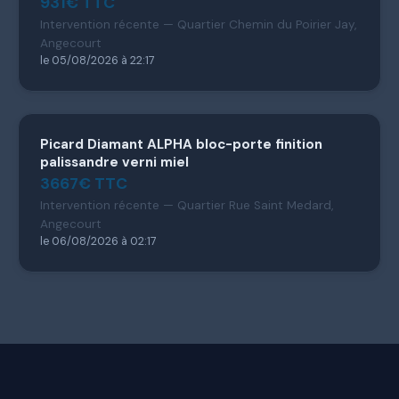
931€ TTC
Intervention récente — Quartier Chemin du Poirier Jay,
Angecourt
le 05/08/2026 à 22:17
Picard Diamant ALPHA bloc-porte finition
palissandre verni miel
3667€ TTC
Intervention récente — Quartier Rue Saint Medard,
Angecourt
le 06/08/2026 à 02:17