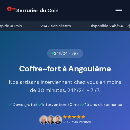
Serrurier du Coin
pide 30 min
2347 avis clients
Disponible 24h/24 - 7j/
24h/24 - 7j/7
Coffre-fort à Angoulême
Nos artisans interviennent chez vous en moins
de 30 minutes, 24h/24 - 7j/7.
Devis gratuit
Intervention 30 min
15 ans d'experience
2347 avis verifies