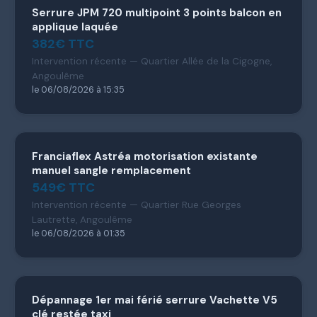
Serrure JPM 720 multipoint 3 points balcon en
applique laquée
382€ TTC
Intervention récente — Quartier Allée de la Cigogne,
Angoulême
le 06/08/2026 à 15:35
Franciaflex Astréa motorisation existante
manuel sangle remplacement
549€ TTC
Intervention récente — Quartier Rue Georges
Lautrette, Angoulême
le 06/08/2026 à 01:35
Dépannage 1er mai férié serrure Vachette V5
clé restée taxi