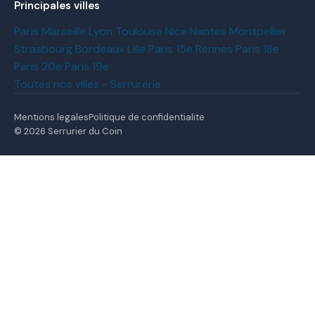
Principales villes
Paris
Marseille
Lyon
Toulouse
Nice
Nantes
Montpellier
Strasbourg
Bordeaux
Lille
Paris 15e
Rennes
Paris 18e
Paris 20e
Paris 19e
Toutes nos villes - Serrurerie
Mentions legales
Politique de confidentialite
© 2026 Serrurier du Coin