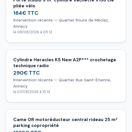
Porte studio 9 m² cylindre Vachette V136 clé
pliée vélo
164€ TTC
Intervention récente — Quartier Route de Méclaz,
Annecy
le 08/08/2026 à 05:13
Cylindre Heracles K5 New A2P*** crochetage
technique radio
290€ TTC
Intervention récente — Quartier Rue Saint-Etienne,
Annecy
le 07/08/2026 à 15:13
Came OR motoréducteur central rideau 25 m²
parking copropriété