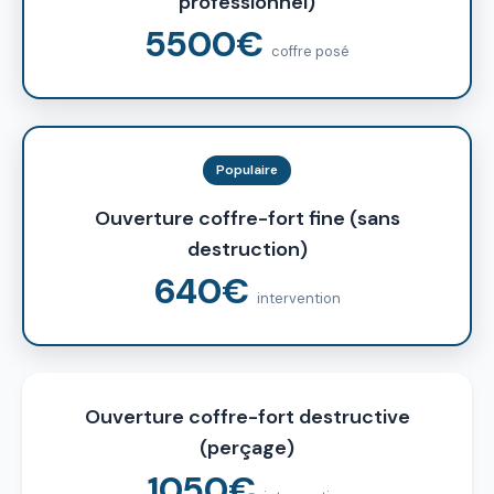
professionnel)
5500€
coffre posé
Populaire
Ouverture coffre-fort fine (sans
destruction)
640€
intervention
Ouverture coffre-fort destructive
(perçage)
1050€