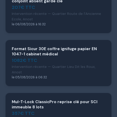
conjoint absent garde clé
207€ TTC
Intervention récente — Quartier Route de l’Ancienne
Ecole, Anost
le 06/08/2026 à 16:32
Format Sicur 30E coffre ignifuge papier EN
1047-1 cabinet médical
1082€ TTC
Intervention récente — Quartier Lieu Dit les Roux,
Anost
le 05/08/2026 à 06:32
Mul-T-Lock ClassicPro reprise clé pour SCI
immeuble 8 lots
357€ TTC