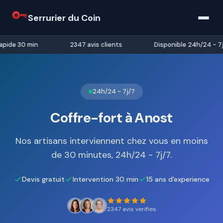
Serrurier du Coin
pide 30 min
2347 avis clients
Disponible 24h/24 - 7j/
24h/24 - 7j/7
Coffre-fort à Anost
Nos artisans interviennent chez vous en moins
de 30 minutes, 24h/24 - 7j/7.
Devis gratuit
Intervention 30 min
15 ans d'experience
2347 avis verifies