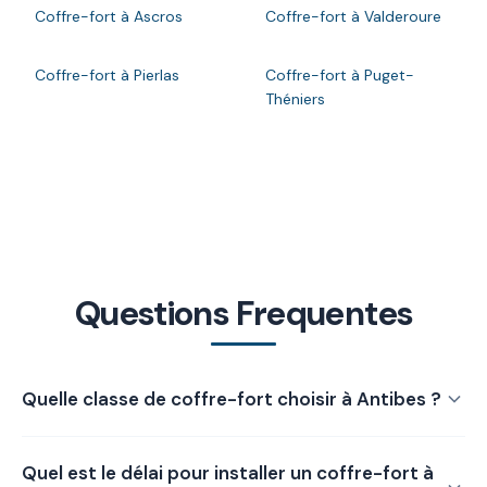
Coffre-fort à Ascros
Coffre-fort à Valderoure
Coffre-fort à Pierlas
Coffre-fort à Puget-
Théniers
Questions Frequentes
Quelle classe de coffre-fort choisir à Antibes ?
Classe 0 pour valeurs modestes jusqu'à 8 000 € environ,
Quel est le délai pour installer un coffre-fort à
Classe I pour montants plus élevés, Classe II pour une