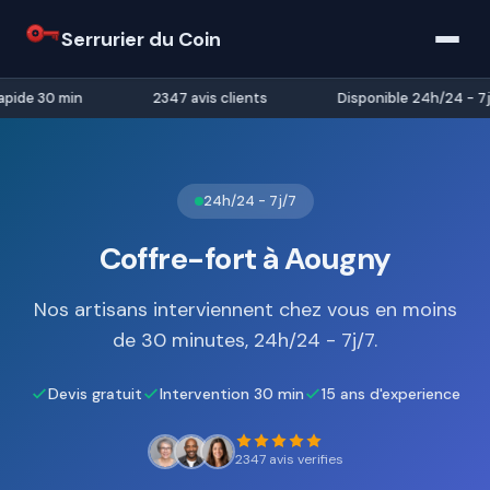
Serrurier du Coin
pide 30 min
2347 avis clients
Disponible 24h/24 - 7j/
24h/24 - 7j/7
Coffre-fort à Aougny
Nos artisans interviennent chez vous en moins
de 30 minutes, 24h/24 - 7j/7.
Devis gratuit
Intervention 30 min
15 ans d'experience
2347 avis verifies