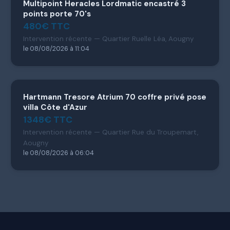
Multipoint Heracles Lordmatic encastré 3
points porte 70's
480€ TTC
Intervention récente — Quartier Ruelle Léa, Aougny
le 08/08/2026 à 11:04
Hartmann Tresore Atrium 70 coffre privé pose
villa Côte d'Azur
1348€ TTC
Intervention récente — Quartier Rue du Troupemart,
Aougny
le 08/08/2026 à 06:04