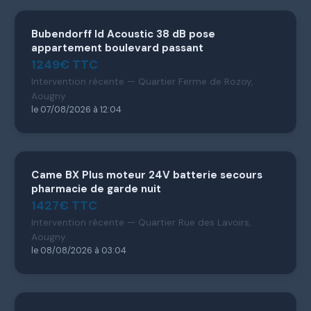
Bubendorff Id Acoustic 38 dB pose
appartement boulevard passant
1249€ TTC
Intervention récente — Quartier Ferme de Rozoy,
Aougny
le 07/08/2026 à 12:04
Came BX Plus moteur 24V batterie secours
pharmacie de garde nuit
1427€ TTC
Intervention récente — Quartier Rue des Lavoirs,
Aougny
le 08/08/2026 à 03:04