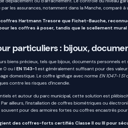
 de déplacement ou d’arrachement. Le contrôle du niveau gara
ure par les assurances, notamment dans la Manche, comparé à 
s coffres Hartmann Tresore que Fichet-Bauche, reconnue
pour les coffres à poser, tandis que le scellement mural
ur particuliers : bijoux, documen
leurs biens précieux, tels que bijoux, documents personnels e
e 0 ou I
EN 1143-1
est généralement suffisant pour des valeur
usage domestique. Le coffre ignifuge avec norme
EN 1047-1 S1
o
ues contre les risques d’incendie.
entiels et autour du parc municipal, cette solution est plébisc
 Par ailleurs, l’installation de coffres biométriques ou électro
nt souvent pour des armoires fortes ou coffres encastrés pou
gient des coffres-forts certifiés Classe II ou III pour s