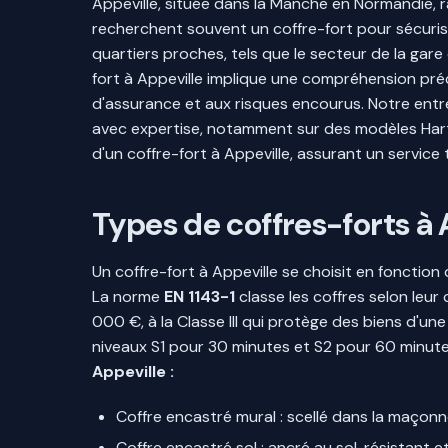
Appeville, située dans la Manche en Normandie, r
recherchent souvent un coffre-fort pour sécurise
quartiers proches, tels que le secteur de la gare
fort à Appeville implique une compréhension pré
d'assurance et aux risques encourus. Notre entrep
avec expertise, notamment sur des modèles Hartma
d'un coffre-fort à Appeville, assurant un service
Types de coffres-forts à A
Un coffre-fort à Appeville se choisit en fonction
La norme
EN 1143-1
classe les coffres selon leur 
000 €, à la Classe III qui protège des biens d'un
niveaux S1 pour 30 minutes et S2 pour 60 minute
Appeville :
Coffre encastré mural : scellé dans la maçonne
Coffre encastré sol : ancré au sol, résistan