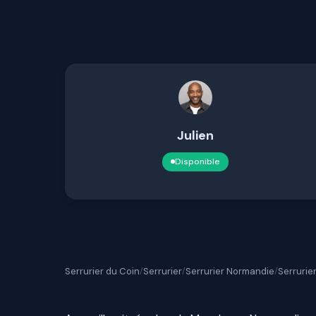
Julien
Disponible
Serrurier du Coin
Serrurier
Serrurier Normandie
Serrurie
/
/
/