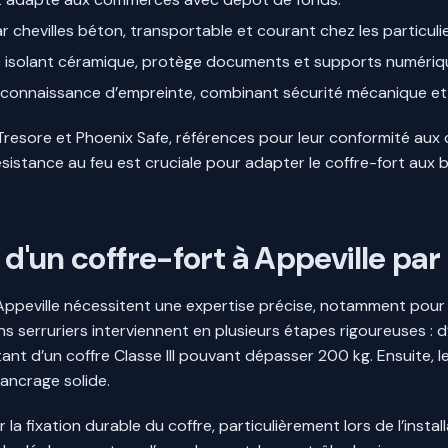
ar chevilles béton, transportable et courant chez les particulie
ec isolant céramique, protège documents et supports numériqu
reconnaissance d’empreinte, combinant sécurité mécanique et
Tresore et Phoenix Safe, références pour leur conformité aux
résistance au feu est cruciale pour adapter le coffre-fort aux b
 d'un coffre-fort à Appeville par
 à Appeville nécessitent une expertise précise, notamment pou
ans serruriers interviennent en plusieurs étapes rigoureuses : 
nt d’un coffre Classe III pouvant dépasser 200 kg. Ensuite, l
 ancrage solide.
 la fixation durable du coffre, particulièrement lors de l’insta