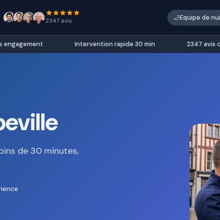
🌙
Equipe de nu
2347 avis
engagement
Intervention rapide 30 min
2347 avis clie
eville
oins de 30 minutes,
rience