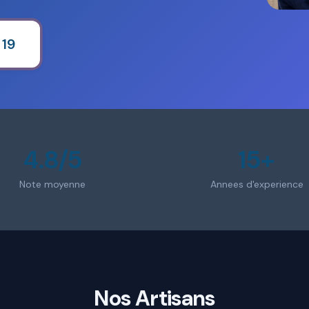
 19
4.8/5
15+
Note moyenne
Annees d'experience
Nos Artisans