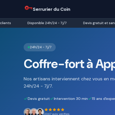
Serrurier du Coin
ents
Disponible 24h/24 - 7j/7
Devis gratuit et sans 
24h/24 - 7j/7
Coffre-fort à App
Nos artisans interviennent chez vous en m
24h/24 - 7j/7.
Devis gratuit
Intervention 30 min
15 ans d'expe
2347 avis verifies