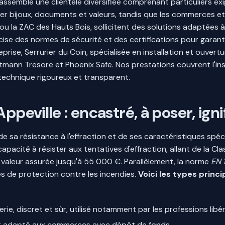
assemble une clientèle diversifiée comprenant particuliers ex
r bijoux, documents et valeurs, tandis que les commerces et 
 ou la ZAC des Hauts Bois, sollicitent des solutions adaptées à
cise des normes de sécurité et des certifications pour garan
rise, Serrurier du Coin, spécialisée en installation et ouvertu
nn Tresore et Phoenix Safe. Nos prestations couvrent l'insta
 technique rigoureux et transparent.
ppeville : encastré, à poser, ign
 de sa résistance à l'effraction et de ses caractéristiques spé
capacité à résister aux tentatives d'effraction, allant de la C
e valeur assurée jusqu'à 55 000 €. Parallèlement, la norme
EN 
s de protection contre les incendies.
Voici les types princ
rie, discret et sûr, utilisé notamment par les professions libér
t et adapté aux commerces avec dépôt de fonds.