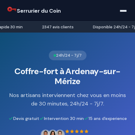
Serrurier du Coin
pide 30 min
2347 avis clients
Disponible 24h/24 - 7j/
24h/24 - 7j/7
Coffre-fort à Ardenay-sur-
Mérize
Nos artisans interviennent chez vous en moins
de 30 minutes, 24h/24 - 7j/7.
Devis gratuit
Intervention 30 min
15 ans d'experience