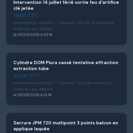
Intervention 14 juillet férié sortie feu d'artifice
clé jetée
194€ TTC
Intervention récente — Quartier Lieu Dit la Brardiere,
Ardenay-sur-Mérize
le 05/08/2026 à 02:16
Cylindre DOM Plura cassé tentative effraction
extraction tube
302€ TTC
Intervention récente — Quartier Clos des Merisiers,
Ardenay-sur-Mérize
le 05/08/2026 à 01:16
Serrure JPM 720 multipoint 3 points balcon en
applique laquée