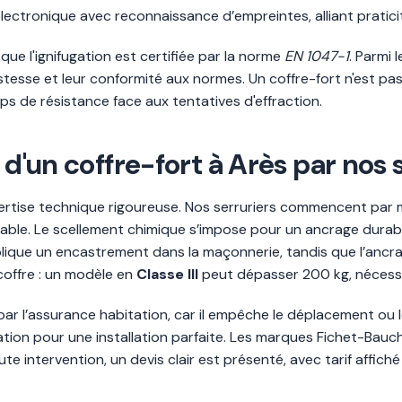
lectronique avec reconnaissance d’empreintes, alliant praticit
 que l'ignifugation est certifiée par la norme
EN 1047-1
. Parmi
ustesse et leur conformité aux normes. Un coffre-fort n'est pa
mps de résistance face aux tentatives d'effraction.
 d'un coffre-fort à Arès par nos s
xpertise technique rigoureuse. Nos serruriers commencent par
able. Le scellement chimique s’impose pour un ancrage durable
plique un encastrement dans la maçonnerie, tandis que l’ancrage
coffre : un modèle en
Classe III
peut dépasser 200 kg, nécessi
ar l’assurance habitation, car il empêche le déplacement ou le
xation pour une installation parfaite. Les marques Fichet-Bau
te intervention, un devis clair est présenté, avec tarif affich