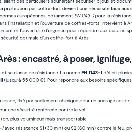
ée, allant des particuliers souhaitant sécuriser bijoux et doc
a protection par coffre-fort devient une nécessité face aux 
les normes européennes, notamment
EN 1143-1
pour la résistance
ans l'installation et l'ouverture de coffres-forts, intervient à 
ellement et l'ouverture d'urgence pour répondre aux besoins sp
a sécurité optimale d’un coffre-fort à Arès.
rès : encastré, à poser, ignifug
n et sa classe de résistance. La norme
EN 1143-1
définit plusie
II
(jusqu’à 55 000 €). Pour répondre aux besoins spécifiques,
cloison, fixé par scellement chimique pour un ancrage solide.
 pour une sécurité renforcée contre le vol.
béton, plus volumineux mais transportable.
-1
avec résistance S1 (30 min) ou S2 (60 min) contre le feu,