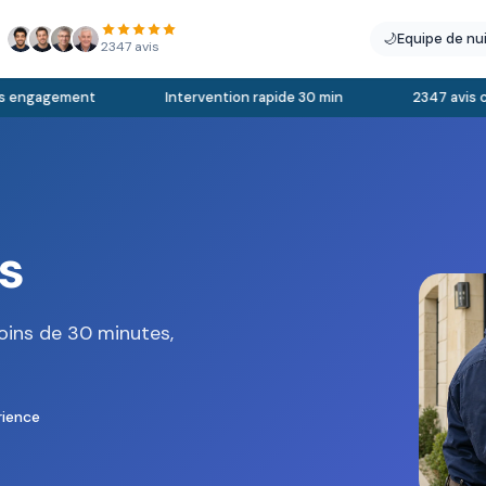
🌙
Equipe de nu
2347 avis
engagement
Intervention rapide 30 min
2347 avis clie
s
oins de 30 minutes,
rience