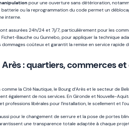
anipulation
pour une ouverture sans détérioration, notamm
e batterie ou la reprogrammation du code permet un déblocage
me interne.
ont assurées 24h/24 et 7j/7, particulièrement pour les comme
me Fichet-Bauche ou Gunnebo, pour appliquer la technique ad
s dommages coûteux et garantit la remise en service rapide du
 à Arès : quartiers, commerces 
 comme la Cité Nautique, le Bourg d’Arès et le secteur de Bel
ient également de nos services. En Gironde et Nouvelle-Aqui
t professions libérales pour l’installation, le scellement et l’o
t aussi pour le changement de serrure et la pose de portes bli
rantissent une transparence totale adaptée à chaque projet